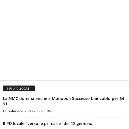
I PIU' CLICCATI
La NMC domina anche a Monopoli Successo biancoblu per 64-
91
La redazione
-
24 Febbraio 2020
Il PD locale “verso le primarie” del 12 gennaio
Liliana Cazzato
-
16 Dicembre 2019