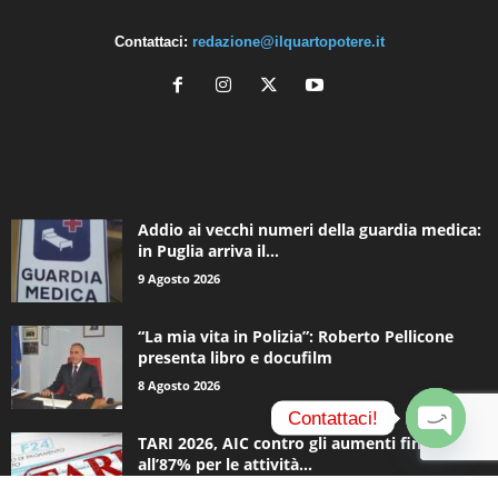
Contattaci:
redazione@ilquartopotere.it
ALTRE NOTIZIE
Addio ai vecchi numeri della guardia medica:
in Puglia arriva il...
9 Agosto 2026
“La mia vita in Polizia”: Roberto Pellicone
presenta libro e docufilm
8 Agosto 2026
Contattaci!
TARI 2026, AIC contro gli aumenti fino
all’87% per le attività...
O
6 Agosto 2026
p