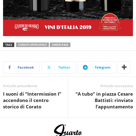
TAGS
CORATO OPEN SPACE
GREEN PASS
Facebook
Twitter
Telegram
Articolo precedente
Articolo successivo
I suoni di “Intermission I”
“A tubo” in piazza Cesare
accendono il centro
Battisti: rinviato
storico di Corato
l’appuntamento