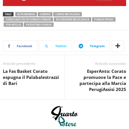
TAGS
ALTA MURGIA
CORATO
CORSO MICOLOGIA
CORSO RACCOLTA FUNGHI CORATO
ESCURSIONE MICOLOGICA
FUNGHI EPIGEI
IFIN APULIA
PATENTINO FUNGHI
Facebook
Twitter
Telegram
Articolo precedente
Articolo successivo
La Fas Basket Corato
EsperAnto: Corato
espugna il Palabalestrazzi
promuove la Pace e
di Bari
partecipa alla Marcia
PerugiAssisi 2025