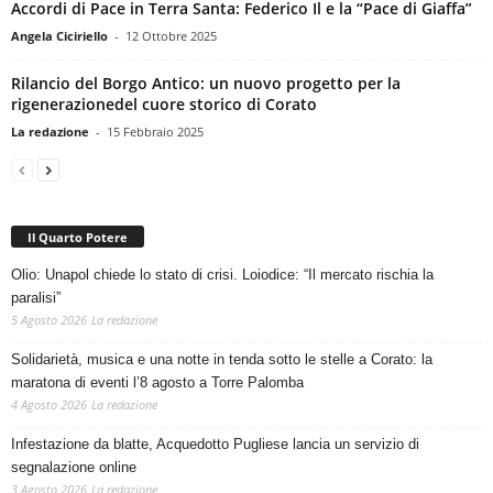
Accordi di Pace in Terra Santa: Federico Il e la “Pace di Giaffa”
Angela Ciciriello
-
12 Ottobre 2025
Rilancio del Borgo Antico: un nuovo progetto per la
rigenerazionedel cuore storico di Corato
La redazione
-
15 Febbraio 2025
Il Quarto Potere
Olio: Unapol chiede lo stato di crisi. Loiodice: “Il mercato rischia la
paralisi”
5 Agosto 2026
La redazione
Solidarietà, musica e una notte in tenda sotto le stelle a Corato: la
maratona di eventi l’8 agosto a Torre Palomba
4 Agosto 2026
La redazione
Infestazione da blatte, Acquedotto Pugliese lancia un servizio di
segnalazione online
3 Agosto 2026
La redazione