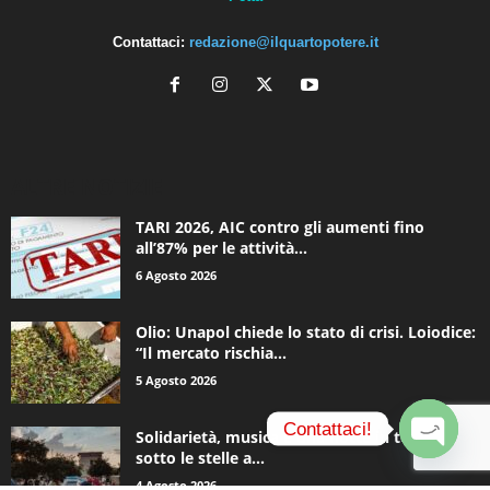
Contattaci:
redazione@ilquartopotere.it
ALTRE NOTIZIE
TARI 2026, AIC contro gli aumenti fino
all’87% per le attività...
6 Agosto 2026
Olio: Unapol chiede lo stato di crisi. Loiodice:
“Il mercato rischia...
5 Agosto 2026
Contattaci!
Solidarietà, musica e una notte in tenda
sotto le stelle a...
O
4 Agosto 2026