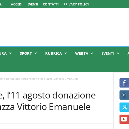
.
ACCEDI
EVENTI
CONTATTI
PRIVACY POLICY
URA
SPORT
RUBRICA
WEBTV
EVENTI
osto donazione straordinaria in piazza Vittorio Emanuele
 l’11 agosto donazione
iazza Vittorio Emanuele