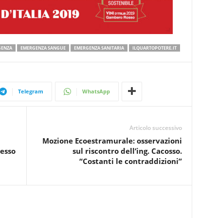
GENZA
EMERGENZA SANGUE
EMERGENZA SANITARIA
ILQUARTOPOTERE.IT
Telegram
WhatsApp
Articolo successivo
Mozione Ecoestramurale: osservazioni
resso
sul riscontro dell’ing. Cacosso.
“Costanti le contraddizioni”