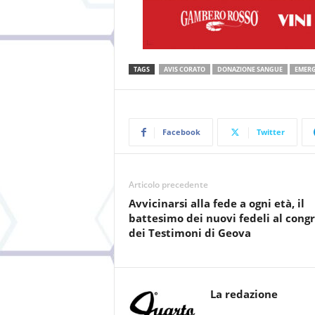
TAGS
AVIS CORATO
DONAZIONE SANGUE
EMER
Facebook
Twitter
Articolo precedente
Avvicinarsi alla fede a ogni età, il
battesimo dei nuovi fedeli al cong
dei Testimoni di Geova
La redazione