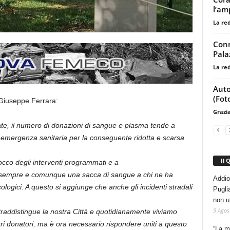
l’am
La re
Conn
Palaz
La re
Auto
(Fot
 Giuseppe Ferrara:
Grazi
te, il numero di donazioni di sangue e plasma tende a
 emergenza sanitaria per la conseguente ridotta e scarsa
Il 
locco degli interventi programmati e a
re sempre e comunque una sacca di sangue a chi ne ha
Addio
logici. A questo si aggiunge che anche gli incidenti stradali
Pugli
non u
9 Agos
traddistingue la nostra Città e quotidianamente viviamo
stri donatori, ma è ora necessario rispondere uniti a questo
“La m