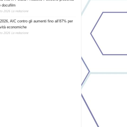
e docufilm
to 2026
La redazione
2026, AIC contro gli aumenti fino all’87% per
tività economiche
to 2026
La redazione