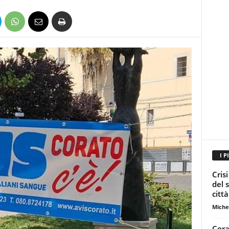
I P
Cris
del 
città
Miche
Cora