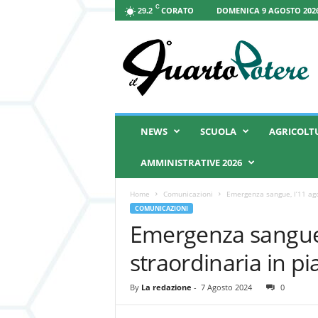
C
CORATO
DOMENICA 9 AGOSTO 2026
29.2
I
l
Q
u
a
r
t
NEWS
SCUOLA
AGRICOLT
o
P
AMMINISTRATIVE 2026
o
t
Home
Comunicazioni
Emergenza sangue, l’11 ag
e
COMUNICAZIONI
r
Emergenza sangue,
e
straordinaria in p
By
La redazione
-
7 Agosto 2024
0