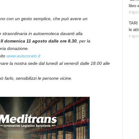
libro 
8 Agos
lcuno con un gesto semplice, che può avere un
TARI 
le at
e straordinaria in autoemoteca davanti alla
6 Agos
 II domenica 11 agosto dalle ore 8.30
, per la
pria donazione.
sito
www.aviscorato.it
amare la nostra sede dal lunedì al venerdì dalle 18.00 alle
 farlo, sensibilizzi le persone vicine.