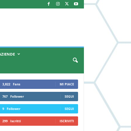
AZIENDE
3,822
Fans
MI PIACE
767
Follower
SEGUI
9
Follower
SEGUI
299
Iscritti
ISCRIVITI