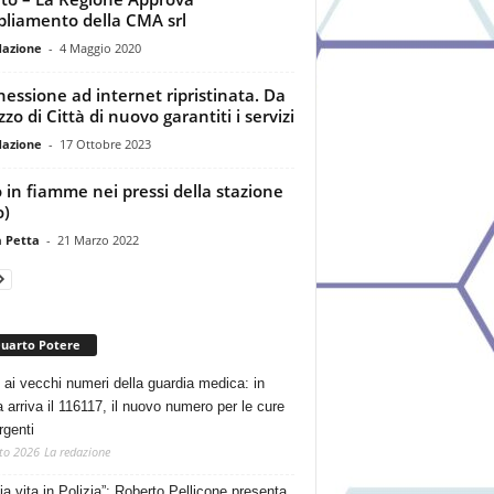
pliamento della CMA srl
dazione
-
4 Maggio 2020
essione ad internet ripristinata. Da
zo di Città di nuovo garantiti i servizi
dazione
-
17 Ottobre 2023
 in fiamme nei pressi della stazione
o)
a Petta
-
21 Marzo 2022
Quarto Potere
 ai vecchi numeri della guardia medica: in
a arriva il 116117, il nuovo numero per le cure
rgenti
to 2026
La redazione
ia vita in Polizia”: Roberto Pellicone presenta