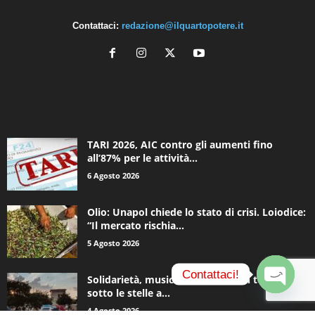
Contattaci:
redazione@ilquartopotere.it
ALTRE NOTIZIE
TARI 2026, AIC contro gli aumenti fino
all’87% per le attività...
6 Agosto 2026
Olio: Unapol chiede lo stato di crisi. Loiodice:
“Il mercato rischia...
5 Agosto 2026
Contattaci!
Solidarietà, musica e una notte in tenda
sotto le stelle a...
O
4 Agosto 2026
p