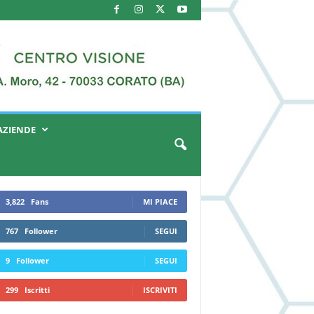
AZIENDE
3,822
Fans
MI PIACE
767
Follower
SEGUI
9
Follower
SEGUI
299
Iscritti
ISCRIVITI