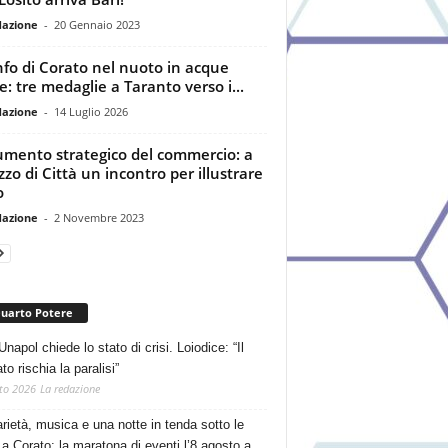
dazione
-
20 Gennaio 2023
nfo di Corato nel nuoto in acque
re: tre medaglie a Taranto verso i...
dazione
-
14 Luglio 2026
mento strategico del commercio: a
zzo di Città un incontro per illustrare
o
dazione
-
2 Novembre 2023
Quarto Potere
Unapol chiede lo stato di crisi. Loiodice: “Il
o rischia la paralisi”
to 2026
La redazione
arietà, musica e una notte in tenda sotto le
 a Corato: la maratona di eventi l’8 agosto a