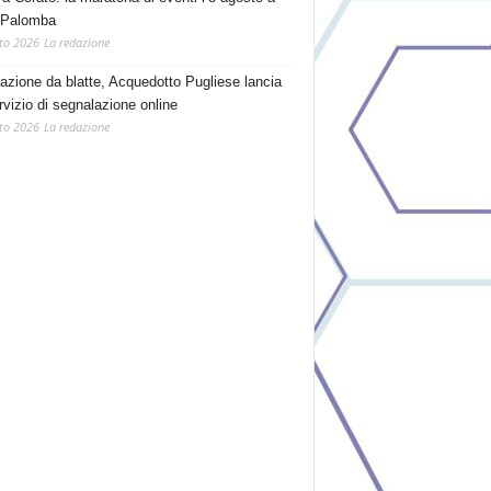
 Palomba
to 2026
La redazione
tazione da blatte, Acquedotto Pugliese lancia
rvizio di segnalazione online
to 2026
La redazione