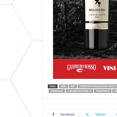
TAGS
BARI
BAT
COMITATO VIAGGIATORI BARI E 
FIRMA DAY
ILQUARTOPOTERE.IT
TRASPORTO
TR
Facebook
Twitter