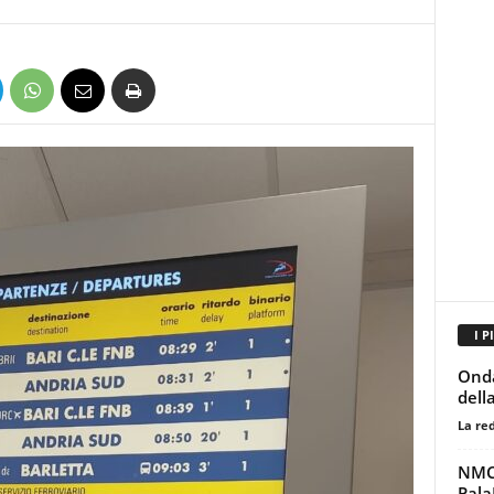
I P
Onda
dell
La re
NMC,
Pala