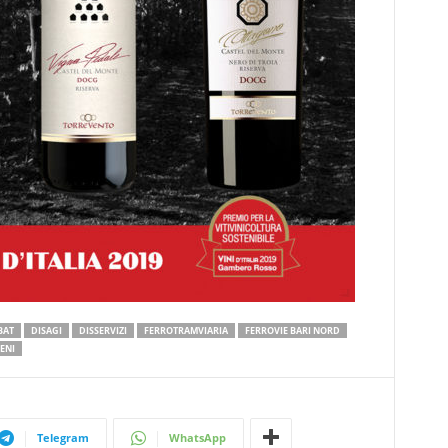
BAT
DISAGI
DISSERVIZI
FERROTRAMVIARIA
FERROVIE BARI NORD
ENI
Telegram
WhatsApp