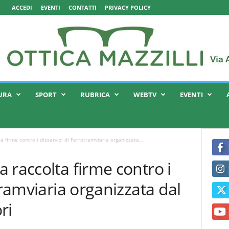
ACCEDI
EVENTI
CONTATTI
PRIVACY POLICY
URA
SPORT
RUBRICA
WEBTV
EVENTI
 firme contro i disservizi di Ferrotramviaria organizzata...
 raccolta firme contro i
tramviaria organizzata dal
ri