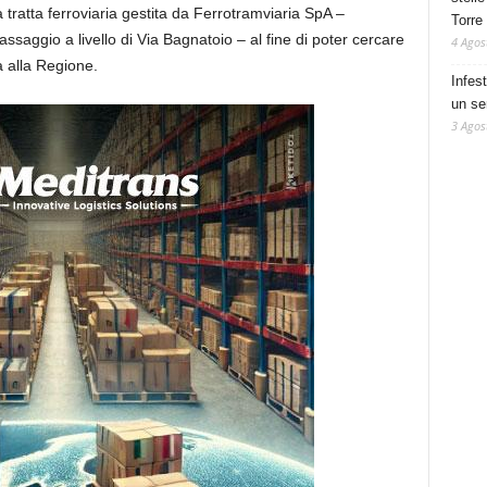
a tratta ferroviaria gestita da Ferrotramviaria SpA –
Torre
aggio a livello di Via Bagnatoio – al fine di poter cercare
4 Agos
a alla Regione.
Infes
un se
3 Agos