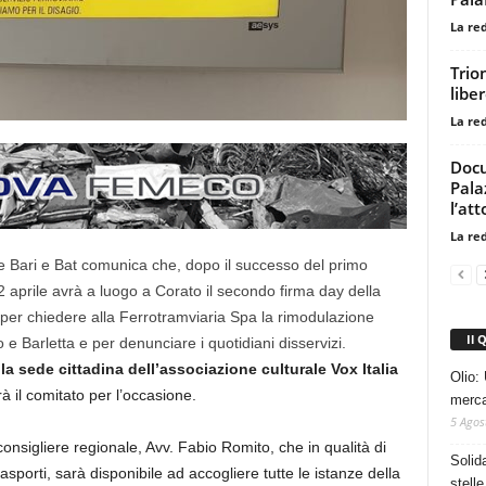
La re
Trio
libe
La re
Docu
Pala
l’att
La re
se Bari e Bat comunica che, dopo il successo del primo
aprile avrà a luogo a Corato il secondo firma day della
per chiedere alla Ferrotramviaria Spa la rimodulazione
Il 
 e Barletta e per denunciare i quotidiani disservizi.
 la sede cittadina dell’associazione culturale Vox Italia
Olio: 
rà il comitato per l’occasione.
mercat
5 Agos
onsigliere regionale, Avv. Fabio Romito, che in qualità di
Solid
porti, sarà disponibile ad accogliere tutte le istanze della
stelle