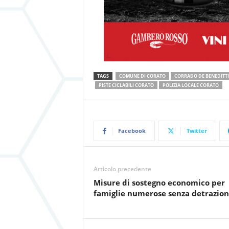
TAGS
COMUNE DI CORATO
CORRADO DE BENEDITTI
PISTE CICLABILI CORATO
POLIZIA LOCALE CORATO
Facebook
Twitter
Articolo precedente
Misure di sostegno economico per
famiglie numerose senza detrazion