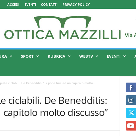
ACCEDI
EVENTI
CONTATTI
PRIVACY POLICY
URA
SPORT
RUBRICA
WEBTV
EVENTI
iste ciclabili. De Benedditis: “Si pone fine ad un capitolo molto...
e ciclabili. De Benedditis:
n capitolo molto discusso”