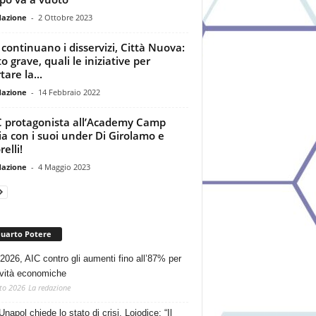
dazione
-
2 Ottobre 2023
, continuano i disservizi, Città Nuova:
o grave, quali le iniziative per
tare la...
dazione
-
14 Febbraio 2022
protagonista all’Academy Camp
ia con i suoi under Di Girolamo e
elli!
dazione
-
4 Maggio 2023
Quarto Potere
2026, AIC contro gli aumenti fino all’87% per
tività economiche
to 2026
La redazione
Unapol chiede lo stato di crisi. Loiodice: “Il