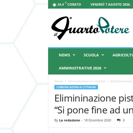
C
CORATO
VENERDÌ 7 AGOSTO 2026.
24.4
I
l
Q
u
a
r
t
NEWS
SCUOLA
AGRICOLT
o
P
AMMINISTRATIVE 2026
o
t
Home
Comunicazioni ai cittadini
Elimininazione p
e
COMUNICAZIONI AI CITTADINI
r
Elimininazione pist
e
“Si pone fine ad u
By
La redazione
-
18 Dicembre 2020
0