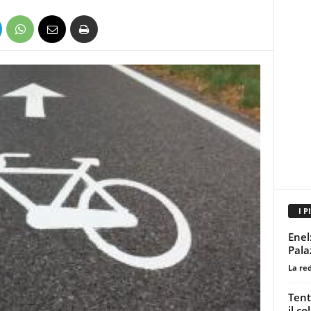
I P
Enel
Palaz
La re
Tent
il c