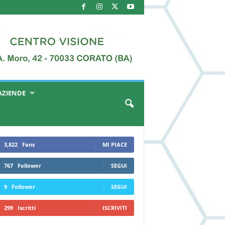
AZIENDE
3,822
Fans
MI PIACE
767
Follower
SEGUI
9
Follower
SEGUI
299
Iscritti
ISCRIVITI