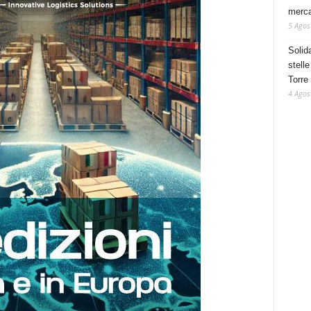
mercat
5 Agos
Solid
stelle
Torre
4 Agos