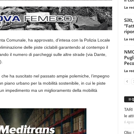
La re
SiXt
“Fatt
ripor
La re
unta Comunale, ha approvato, d’intesa con la Polizia Locale
liminazione delle piste ciclabili garantendo al contempo il
NMC 
iando il numero di parcheggi sulle altre strade (via Dante,
Pugl
).
Pecor
La re
o che ha suscitato nel passato ampie polemiche, l’impegno
n piano urbano per la mobilità sostenibile, in cui le piste
e un impedimento ma un miglioramento della mobilità
Il 
TARI 
le at
6 Agos
Olio: 