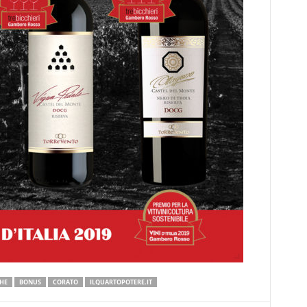
HE
BONUS
CORATO
ILQUARTOPOTERE.IT