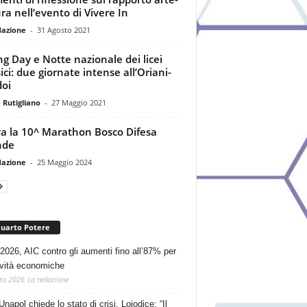
ra nell’evento di Vivere In
dazione
-
31 Agosto 2021
g Day e Notte nazionale dei licei
sici: due giornate intense all’Oriani-
oi
 Rutigliano
-
27 Maggio 2021
va la 10^ Marathon Bosco Difesa
nde
dazione
-
25 Maggio 2024
Quarto Potere
2026, AIC contro gli aumenti fino all’87% per
tività economiche
to 2026
La redazione
Unapol chiede lo stato di crisi. Loiodice: “Il