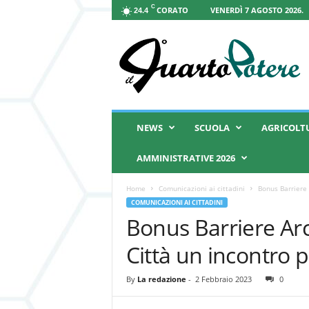
C
CORATO
VENERDÌ 7 AGOSTO 2026.
24.4
I
l
Q
u
a
r
t
NEWS
SCUOLA
AGRICOLT
o
P
AMMINISTRATIVE 2026
o
t
Home
Comunicazioni ai cittadini
Bonus Barriere 
e
COMUNICAZIONI AI CITTADINI
r
Bonus Barriere Arc
e
Città un incontro 
By
La redazione
-
2 Febbraio 2023
0