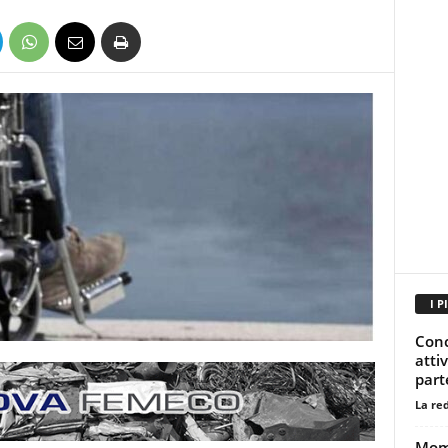
I P
Conc
atti
part
La re
Mome