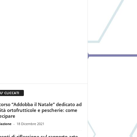
IU' CLICCATI
orso “Addobba il Natale” dedicato ad
vità ortofrutticole e pescherie: come
ecipare
dazione
-
18 Dicembre 2021
nti di riflessione sul rapporto arte-