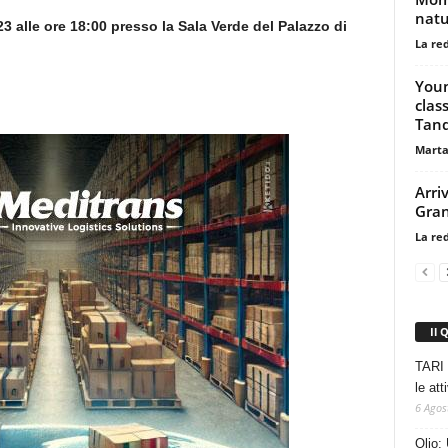
natu
3 alle ore 18:00 presso la Sala Verde del Palazzo di
La re
Youn
clas
Tand
Marta
Arri
Gra
La re
Il 
TARI 
le at
6 Agos
Olio: 