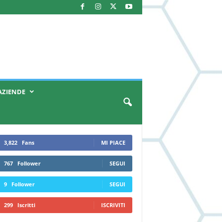
AZIENDE
3,822
Fans
MI PIACE
767
Follower
SEGUI
9
Follower
SEGUI
299
Iscritti
ISCRIVITI