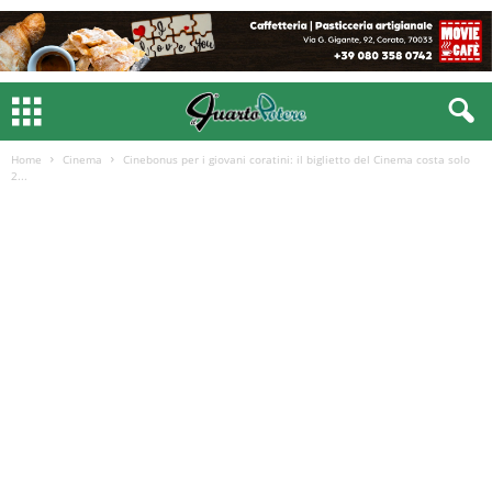
Home
Cinema
Cinebonus per i giovani coratini: il biglietto del Cinema costa solo
2...