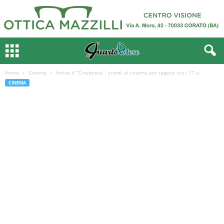
Home
Cinema
Arriva il “Cinebonus”: sconti al cinema per ragazzi tra i 17 e...
CINEMA