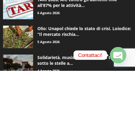
all’87% per le attività...
6 Agosto 2026
Olio: Unapol chiede lo stato di crisi. Loiodice:
“Il mercato rischia...
5 Agosto 2026
Contattaci!
Solidarietà, musica e una notte in tenda
sotto le stelle a...
O
4 Agosto 2026
p
e
n
c
CATEGORIE POPOLARI
h
a
935
Appuntamenti
t
796
y
Basket
740
Politica
506