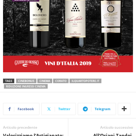
TAGS
CINEBONUS
CINEMA
CORATO
ILQUARTOPOTERE.IT
RIDUZIONE INGRESSI CINEMA
Facebook
Twitter
Telegram
Articolo precedente
Articolo successivo
Valorizziamo l’Artigianato:
All’Oriani Tandoi,