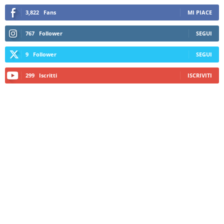
3,822
Fans
MI PIACE
767
Follower
SEGUI
9
Follower
SEGUI
299
Iscritti
ISCRIVITI