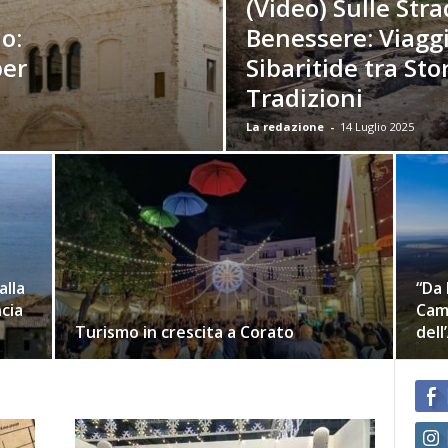
(Video) Sulle Stra
o:
Benessere: Viaggi
per
Sibaritide tra Sto
Tradizioni
La redazione
-
14 Luglio 2025
alla
“Da 
ncia
Camp
Turismo in crescita a Corato
dell