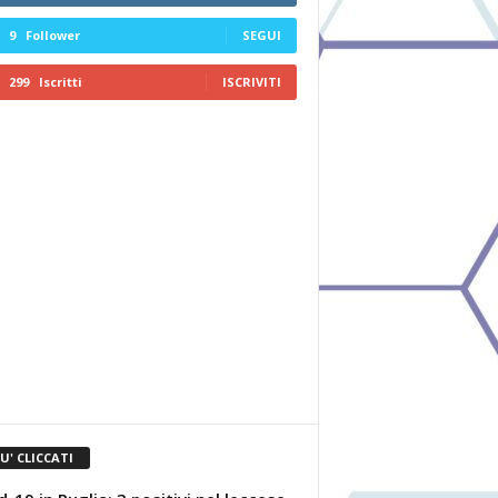
9
Follower
SEGUI
299
Iscritti
ISCRIVITI
IU' CLICCATI