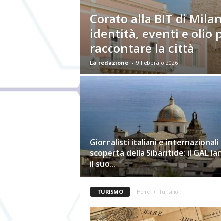
Corato alla BIT di Milan
identità, eventi e olio 
raccontare la città
La redazione
-
9 Febbraio 2026
Giornalisti italiani e internazionali 
scoperta della Sibaritide: il GAL la
il suo...
TURISMO
Home
Turismo