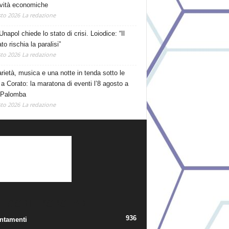
tività economiche
to 2026
La redazione
Unapol chiede lo stato di crisi. Loiodice: “Il
o rischia la paralisi”
to 2026
La redazione
arietà, musica e una notte in tenda sotto le
 a Corato: la maratona di eventi l’8 agosto a
 Palomba
to 2026
La redazione
TEGORIE POPOLARI
936
ntamenti