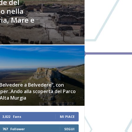
de del
o nella
ria, Mare e
Belvedere a Belvedere”, con
er..Ando alla scoperta del Parco
’Alta Murgia
3,822
Fans
MI PIACE
767
Follower
SEGUI