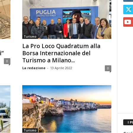
Turismo
La Pro Loco Quadratum alla
i”
Borsa Internazionale del
Turismo a Milano...
0
La redazione
-
13 Aprile 2022
0
I P
Turismo