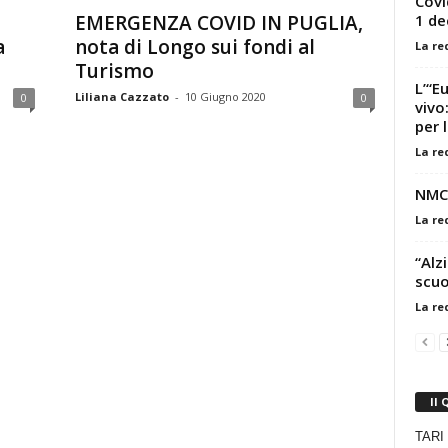
Covi
1 de
EMERGENZA COVID IN PUGLIA,
a
nota di Longo sui fondi al
La re
Turismo
L’“E
Liliana Cazzato
-
10 Giugno 2020
0
0
vivo
per l
La re
NMC,
La re
“Alz
scuol
La re
Il 
TARI 