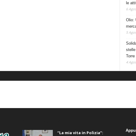
le at
6 Agos
Olio: 
mercat
5 Agos
Solid
stelle
Torre
4 Agos
ALTRE NOTIZIE
CA
Appu
“La mia vita in Polizia”: