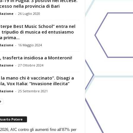
d-19 in Puglia: 3 positivi nel leccese.
cesso nella provincia di Bari
dazione
-
26 Luglio 2020
uterpe Best Music School” entra nel
: tripudio di musica ed entusiasmo
a prima...
dazione
-
16 Maggio 2024
 trasferta insidiosa a Monteroni!
dazione
-
27 Ottobre 2024
i la mano chi è vaccinato”. Disagi a
a, Vox Italia: “Invasione illecita”
dazione
-
25 Settembre 2021
Quarto Potere
2026, AIC contro gli aumenti fino all’87% per