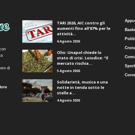
ALTRE NOTIZIE
CA
Appu
TARI 2026, AIC contro gli
aumenti fino all’87% per le
Baske
attività...
Polit
6 Agosto 2026
Cron
 con
Olio: Unapol chiede lo
ta
Comu
stato di crisi. Loiodice: “Il
mercato rischia...
Sport
ero di
5 Agosto 2026
Coro
Solidarietà, musica e una
tore
notte in tenda sotto le
stelle a...
4 Agosto 2026