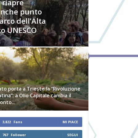
 riapre
 anche punto
arco dell’Alta
co UNESCO
to porta a Trieste la “Rivoluzione
tina”: a Olio Capitale cambia il
onto...
3,822
Fans
MI PIACE
767
Follower
SEGUI