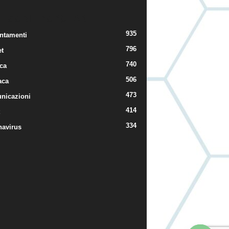
TEGORIE POPOLARI
935
ntamenti
796
t
740
ica
506
aca
473
nicazioni
414
334
navirus