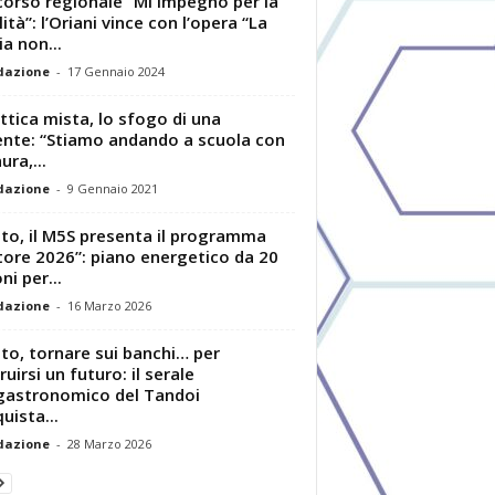
orso regionale “Mi impegno per la
lità”: l’Oriani vince con l’opera “La
ia non...
dazione
-
17 Gennaio 2024
ttica mista, lo sfogo di una
nte: “Stiamo andando a scuola con
ura,...
dazione
-
9 Gennaio 2021
to, il M5S presenta il programma
ore 2026”: piano energetico da 20
ni per...
dazione
-
16 Marzo 2026
to, tornare sui banchi… per
ruirsi un futuro: il serale
astronomico del Tandoi
uista...
dazione
-
28 Marzo 2026