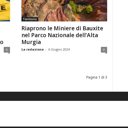
Territorio
Riaprono le Miniere di Bauxite
nel Parco Nazionale dell’Alta
no
Murgia
La redazione
-
6 Giugno 2024
0
0
Pagina 1 di 3