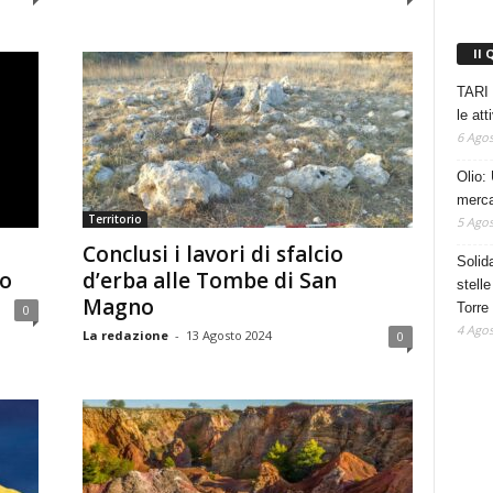
Il 
TARI 
le at
6 Agos
Olio: 
mercat
Territorio
5 Agos
Conclusi i lavori di sfalcio
Solid
do
d’erba alle Tombe di San
stelle
Magno
Torre
0
4 Agos
La redazione
-
13 Agosto 2024
0