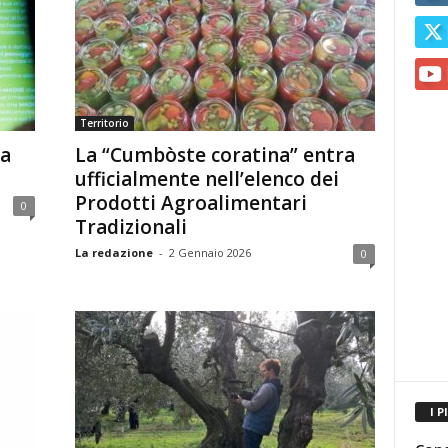
Territorio
ra
La “Cumbòste coratina” entra
ufficialmente nell’elenco dei
Prodotti Agroalimentari
0
Tradizionali
La redazione
-
2 Gennaio 2026
0
I P