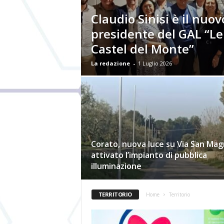
Claudio Sinisi è il nuov
presidente del GAL “Le 
Castel del Monte”
La redazione
-
1 Luglio 2026
Corato, nuova luce su Via San Mag
attivato l’impianto di pubblica
illuminazione
TERRITORIO
Home
Territorio