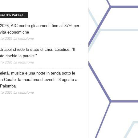
Quarto Potere
2026, AIC contro gli aumenti fino all’87% per
tività economiche
to 2026
La redazione
Unapol chiede lo stato di crisi. Loiodice: “Il
o rischia la paralisi”
to 2026
La redazione
arietà, musica e una notte in tenda sotto le
 a Corato: la maratona di eventi l’8 agosto a
 Palomba
to 2026
La redazione