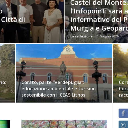
Castel del Monte,
o
l’Infopoint: sarà
Città di
informativo del P
Murgia e Geopar
La redazione
-
1 Giugno 2026
no:
Corato, parte “Verdepuglia”:
Cora
educazione ambientale e turismo
Cora
sostenibile con il CEAS Lithos
racc