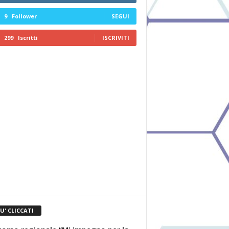
9
Follower
SEGUI
299
Iscritti
ISCRIVITI
IU' CLICCATI