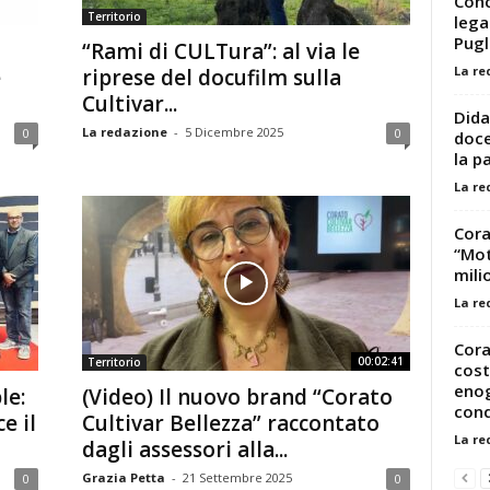
Conc
Territorio
lega
Pugl
“Rami di CULTura”: al via le
La re
e
riprese del docufilm sulla
Cultivar...
Dida
La redazione
-
5 Dicembre 2025
0
0
doce
la pa
La re
Cora
“Mot
milio
La re
Cora
00:02:41
Territorio
cost
enog
le:
(Video) Il nuovo brand “Corato
conq
e il
Cultivar Bellezza” raccontato
La re
dagli assessori alla...
Grazia Petta
-
21 Settembre 2025
0
0