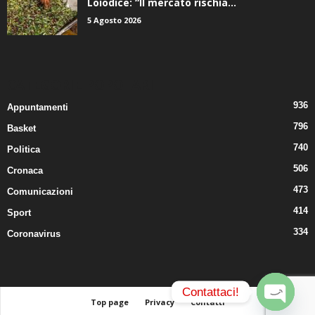
5 Agosto 2026
CATEGORIE POPOLARI
936
Appuntamenti
796
Basket
740
Politica
506
Cronaca
473
Comunicazioni
414
Sport
334
Coronavirus
Contattaci!
Top page
Privacy
Contatti
© 2024. Tutti i diritti riservati.
Il Quarto Potere