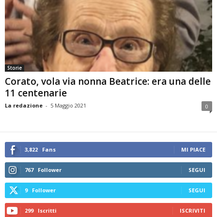
Storie
Corato, vola via nonna Beatrice: era una delle
11 centenarie
La redazione
-
5 Maggio 2021
0
3,822
Fans
MI PIACE
767
Follower
SEGUI
9
Follower
SEGUI
299
Iscritti
ISCRIVITI