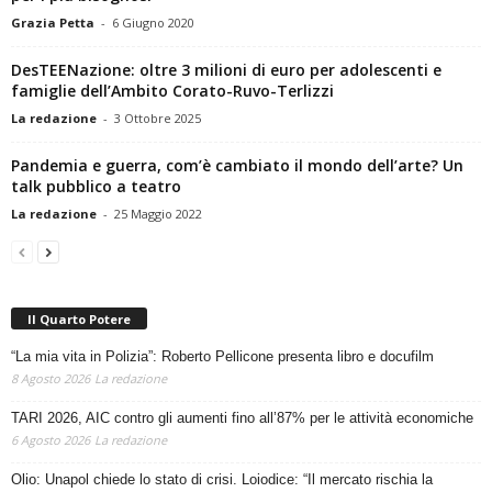
Grazia Petta
-
6 Giugno 2020
DesTEENazione: oltre 3 milioni di euro per adolescenti e
famiglie dell’Ambito Corato-Ruvo-Terlizzi
La redazione
-
3 Ottobre 2025
Pandemia e guerra, com’è cambiato il mondo dell’arte? Un
talk pubblico a teatro
La redazione
-
25 Maggio 2022
Il Quarto Potere
“La mia vita in Polizia”: Roberto Pellicone presenta libro e docufilm
8 Agosto 2026
La redazione
TARI 2026, AIC contro gli aumenti fino all’87% per le attività economiche
6 Agosto 2026
La redazione
Olio: Unapol chiede lo stato di crisi. Loiodice: “Il mercato rischia la
paralisi”