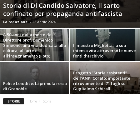
Storia di Di Candido Salvatore, il sarto
confinato per propaganda antifascista
La redazione
-
22 Aprile 2024
A 50 anni dalla morte del
Direttore prof. Domenico
Simeone: una vita dedicata alla
Il maestro Miglietta: la sua
cultura, all’arte e
intensa vita attraverso le nuove
all’insegnamento (Foto)
fonti d’archivio
Progetto “Storie resistenti”
dell’ANPI Corato: importante
Felice Loiodice: la primula rossa
ritrovamento di 71 fogli su
di Grenoble
Guglielmo Schiralli.
STORIE
Home
Storie