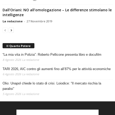
Dall’Oriani: NO all’omologazione – Le differenze stimolano le
intelligenze
La redazione
-
27 Novembre 2019
Il Quarto Potere
“La mia vita in Polizia”: Roberto Pellicone presenta libro e docufilm
8 Agosto 2026
La redazione
TARI 2026, AIC contro gli aumenti fino all’87% per le attività economiche
6 Agosto 2026
La redazione
Olio: Unapol chiede lo stato di crisi. Loiodice: “Il mercato rischia la
paralisi”
5 Agosto 2026
La redazione