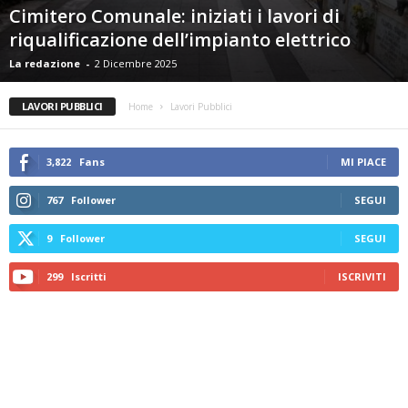
Cimitero Comunale: iniziati i lavori di
riqualificazione dell’impianto elettrico
La redazione
-
2 Dicembre 2025
LAVORI PUBBLICI
Home
Lavori Pubblici
3,822
Fans
MI PIACE
767
Follower
SEGUI
9
Follower
SEGUI
299
Iscritti
ISCRIVITI