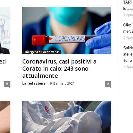
TARI 
le at
6 Agos
Olio: 
mercat
5 Agos
Solid
Emergenza Coronavirus
stelle
ed
Coronavirus, casi positivi a
Torre
4 Agos
Corato in calo: 243 sono
attualmente
La redazione
-
9 Gennaio 2021
0
0