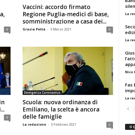
Band
sile
Vaccini: accordo firmato
a,
Regione Puglia-medici di base,
La re
somministrazione a casa dei...
Seco
Grazia Petta
-
5 Marzo 2021
0
0
ediz
La re
Gius
l’at
app
Nico
Fas 
impo
Emergenza Coronavirus
La re
in
Scuola: nuova ordinanza di
..
Emiliano, la scelta è ancora
delle famiglie
0
La redazione
-
5 Febbraio 2021
0
Il 