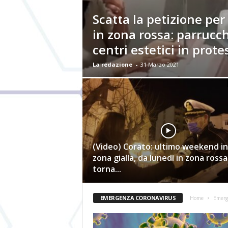
Scatta la petizione per 
in zona rossa: parrucch
centri estetici in prote
La redazione
-
31 Marzo 2021
(Video) Corato: ultimo weekend in
zona gialla, da lunedì in zona rossa
torna...
EMERGENZA CORONAVIRUS
Home
Emerg