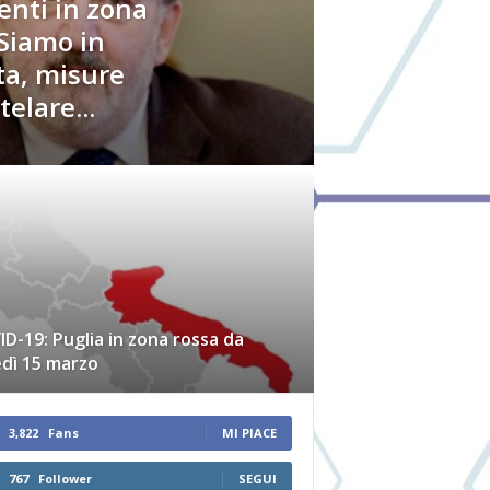
enti in zona
“Siamo in
ta, misure
elare...
D-19: Puglia in zona rossa da
edì 15 marzo
3,822
Fans
MI PIACE
767
Follower
SEGUI