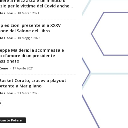
iere a mezz’asta e un minuto di
nzio per le vittime del Covid anche...
dazione
-
18 Marzo 2021
p edizioni presente alla XXXV
ione del Salone del Libro
dazione
-
18 Maggio 2023
eppe Maldera: la scommessa e
to d’amore di un presidente
assionato
 Como
-
17 Aprile 2021
Basket Corato, crocevia playout
rtante a Marigliano
dazione
-
23 Marzo 2025
Quarto Potere