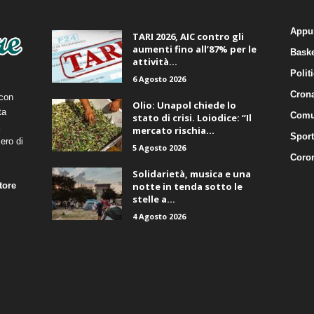
ALTRE NOTIZIE
CA
Appu
TARI 2026, AIC contro gli
aumenti fino all’87% per le
Baske
attività...
Polit
6 Agosto 2026
Cron
 con
Olio: Unapol chiede lo
ta
Comu
stato di crisi. Loiodice: “Il
mercato rischia...
Sport
ero di
5 Agosto 2026
Coro
Solidarietà, musica e una
tore
notte in tenda sotto le
stelle a...
4 Agosto 2026