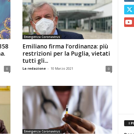
Emergenza Coronavirus
358
Emiliano firma l’ordinanza: più
a.
restrizioni per la Puglia, vietati
tutti gli...
La redazione
-
10 Marzo 2021
0
0
I P
Emergenza Coronavirus