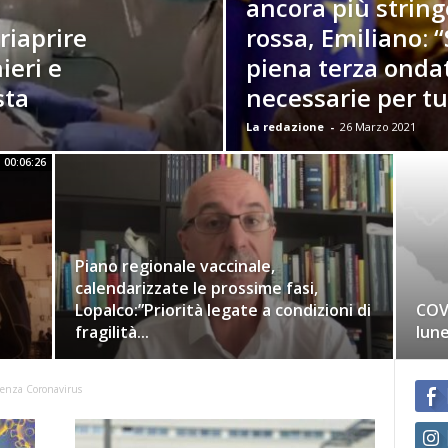
ancora più string
riaprire
rossa, Emiliano: 
ieri e
piena terza onda
sta
necessarie per tut
La redazione
-
26 Marzo 2021
00:06:26
Piano regionale vaccinale,
calendarizzate le prossime fasi,
Lopalco:”Priorità legate a condizioni di
COVI
fragilità...
lun
enza Coronavirus