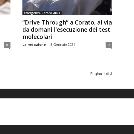
Emergenza Coronavirus
“Drive-Through” a Corato, al via
da domani l’esecuzione dei test
molecolari
La redazione
-
8 Gennaio 2021
0
0
Pagina 1 di 3