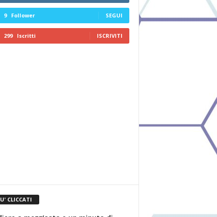
9
Follower
SEGUI
299
Iscritti
ISCRIVITI
IU' CLICCATI