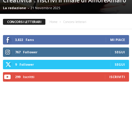
La redazione
-
21 Novembre 2025
CONCORSI LETTERARI
Home
Concorsi letterari
3,822
Fans
MI PIACE
767
Follower
SEGUI
9
Follower
SEGUI
299
Iscritti
ISCRIVITI