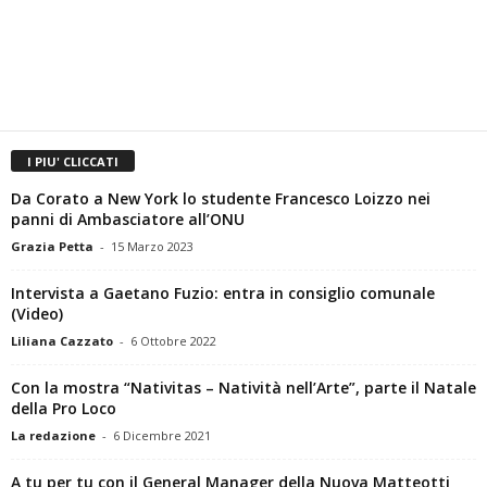
I PIU' CLICCATI
Da Corato a New York lo studente Francesco Loizzo nei
panni di Ambasciatore all’ONU
Grazia Petta
-
15 Marzo 2023
Intervista a Gaetano Fuzio: entra in consiglio comunale
(Video)
Liliana Cazzato
-
6 Ottobre 2022
Con la mostra “Nativitas – Natività nell’Arte”, parte il Natale
della Pro Loco
La redazione
-
6 Dicembre 2021
A tu per tu con il General Manager della Nuova Matteotti
Corato Domenico Gatta!