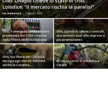
Olio: Unapol chiede lo stato di crisi.
Loiodice: “Il mercato rischia la paralisi”
La redazione
-
5 Agosto 2026
Olio, Tommaso Loiodice eletto
Olio, Loiodice: «Bene i controlli,
presidente del FOOI: rilancio
ora servono aiuti alle imprese e
della filiera olivicola italiana
più promozione»
Olio, via libera del COI sulla
deroga agli steroli: tutelata
Al via un corso di potatura a
anche la Coratina,...
Corato