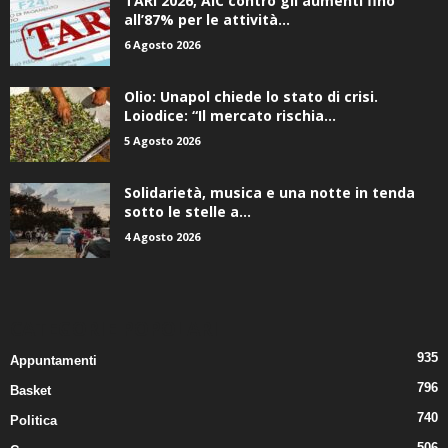
TARI 2026, AIC contro gli aumenti fino
all’87% per le attività...
6 Agosto 2026
Olio: Unapol chiede lo stato di crisi.
Loiodice: “Il mercato rischia...
5 Agosto 2026
Solidarietà, musica e una notte in tenda
sotto le stelle a...
4 Agosto 2026
CATEGORIE POPOLARI
935
Appuntamenti
796
Basket
740
Politica
506