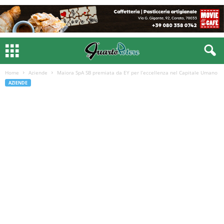
Home
Aziende
Maiora SpA SB premiata da EY per l’eccellenza nel Capitale Umano
AZIENDE