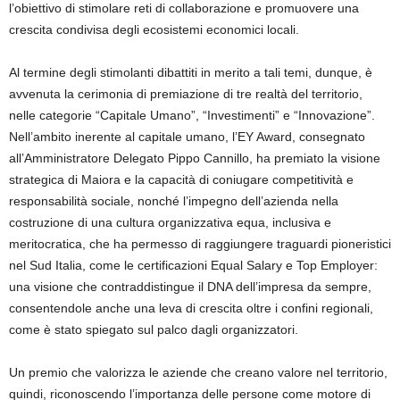
l’obiettivo di stimolare reti di collaborazione e promuovere una
crescita condivisa degli ecosistemi economici locali.
Al termine degli stimolanti dibattiti
in merito a tali temi
, dunque, è
avvenuta la cerimonia di
premiazione
di tre realtà del territorio
,
nelle categorie “Capitale Umano”, “Investimenti” e “Innovazione”
.
Nell’ambito inerente al capitale umano, l’
EY Award
, consegnato
all’Amministratore Delegato Pippo Cannillo, ha premiato la
visione
strategica
di Maiora
e la capacità di coniugare competitività e
responsabilità sociale, nonché l’impegno dell’azienda nella
costruzione di una
cultura organizzativa equa, inclusiva e
meritocratica
, che ha permesso di raggiungere
traguardi pioneristici
nel Sud Italia, come le certificazioni
Equal
Salary
e Top
Employer
:
una visione che contraddistingue il
DNA dell’impresa
da sempre,
consentendole anche una leva di
crescita oltre i confini regionali
,
come è stato spiegato sul palco dagli organizzatori.
Un premio che valorizza le aziende che creano
valore nel territorio
,
quindi, riconoscendo l’importanza delle
persone
come motore di