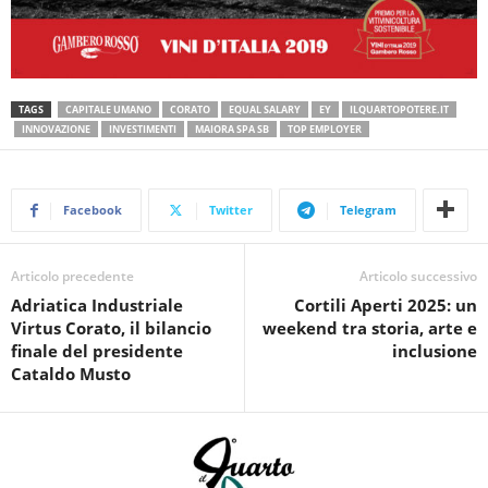
TAGS
CAPITALE UMANO
CORATO
EQUAL SALARY
EY
ILQUARTOPOTERE.IT
INNOVAZIONE
INVESTIMENTI
MAIORA SPA SB
TOP EMPLOYER
Facebook
Twitter
Telegram
Articolo precedente
Articolo successivo
Adriatica Industriale
Cortili Aperti 2025: un
Virtus Corato, il bilancio
weekend tra storia, arte e
finale del presidente
inclusione
Cataldo Musto