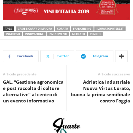
TAGS
CASH & CARRY DI MAIORA
CORATO
FRANCHISING
ILQUARTOPOTERE.IT
INGROSSO
INNOVAZIONE
INVESTIMENTI
MERCATO
VENDITE
Facebook
Twitter
Telegram
Articolo precedente
Articolo successivo
GAL, “Gestione agronomica
Adriatica Industriale
e post raccolta di colture
Nuova Virtus Corato,
alternative” al centro di
buona la prima semifinale
un evento informativo
contro Foggia