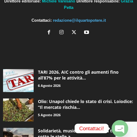
Direttore editoriale:
Michele Varesano
Direttore responsabile:
Grazia
Petta
Contattaci:
redazione@ilquartopotere.it
ALTRE NOTIZIE
TARI 2026, AIC contro gli aumenti fino
all’87% per le attività...
6 Agosto 2026
Olio: Unapol chiede lo stato di crisi. Loiodice:
“Il mercato rischia...
5 Agosto 2026
Contattaci!
Solidarietà, musica e una notte in tenda
sotto le stelle a...