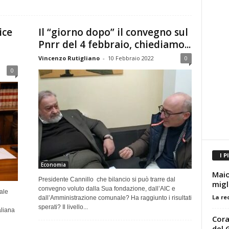
ice
Il “giorno dopo” il convegno sul
Pnrr del 4 febbraio, chiediamo...
Vincenzo Rutigliano
-
10 Febbraio 2022
0
0
I P
Economia
Maio
Presidente Cannillo che bilancio si può trarre dal
migl
convegno voluto dalla Sua fondazione, dall’AIC e
ale
La re
dall’Amministrazione comunale? Ha raggiunto i risultati
sperati? Il livello...
aliana
Cora
del 