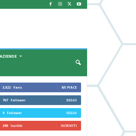
AZIENDE
3,822
Fans
MI PIACE
767
Follower
SEGUI
9
Follower
SEGUI
299
Iscritti
ISCRIVITI