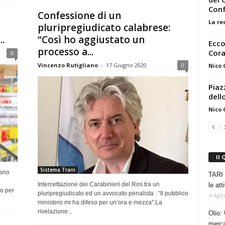
Con
Confessione di un
La re
pluripregiudicato calabrese:
.
“Così ho aggiustato un
Ecco
processo a...
Cora
0
Vincenzo Rutigliano
-
17 Giugno 2020
0
Nico
Piaz
dell
Nico
Il 
Sistema Trani
lano
TARI 
Intercettazione dei Carabinieri del Ros tra un
le at
to per
pluripregiudicato ed un avvocato penalista : “Il pubblico
6 Agos
ministero mi ha difeso per un’ora e mezza”.La
rivelazione...
Olio: 
mercat