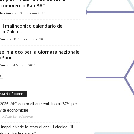
fcommercio Bari BAT
dazione
-
19 Febbraio 2026
 il malinconico calendario del
to Calcio….
 Como
-
30 Settembre 2020
ze in gioco per la Giornata nazionale
o Sport
 Como
-
4 Giugno 2024
Quarto Potere
2026, AIC contro gli aumenti fino all’87% per
tività economiche
to 2026
La redazione
Unapol chiede lo stato di crisi. Loiodice: “Il
o rischia la paralisi”