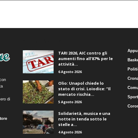
ALTRE NOTIZIE
CA
Appu
TARI 2026, AIC contro gli
aumenti fino all’87% per le
Baske
attività...
Polit
6 Agosto 2026
Cron
 con
Olio: Unapol chiede lo
ta
Comu
stato di crisi. Loiodice: “Il
mercato rischia...
Sport
ero di
5 Agosto 2026
Coro
Solidarietà, musica e una
tore
notte in tenda sotto le
stelle a...
4 Agosto 2026