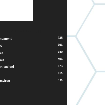
TEGORIE POPOLARI
935
ntamenti
796
t
740
ica
506
aca
473
nicazioni
414
334
navirus