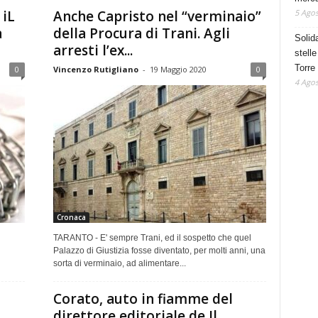
5 Agos
 iL
Anche Capristo nel “verminaio”
a
della Procura di Trani. Agli
Solid
arresti l’ex...
stelle
Torre
0
Vincenzo Rutigliano
-
19 Maggio 2020
0
4 Agos
Cronaca
TARANTO - E' sempre Trani, ed il sospetto che quel
Palazzo di Giustizia fosse diventato, per molti anni, una
sorta di verminaio, ad alimentare...
Corato, auto in fiamme del
direttore editoriale de Il