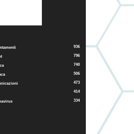
TEGORIE POPOLARI
936
ntamenti
796
t
740
ica
506
aca
473
nicazioni
414
334
navirus