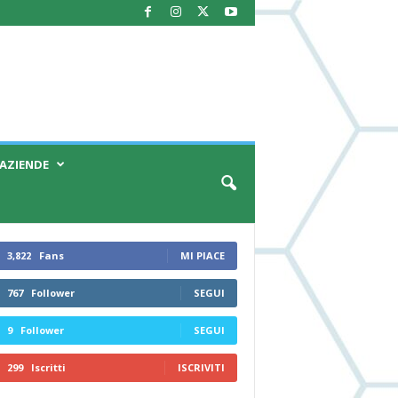
AZIENDE
3,822
Fans
MI PIACE
767
Follower
SEGUI
9
Follower
SEGUI
299
Iscritti
ISCRIVITI