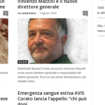
un
Vincenzo Mazzilli è il nuovo
ine
direttore generale
TARI 
le at
0
La redazione
-
3 Agosto 2026
0
6 Agos
Olio: 
mercat
5 Agos
Basket
ErbeNobili Basket Corato annuncia Vincenzo Mazzilli
 online
come nuovo direttore generale e responsabile del
settore giovanile. Ecco le sue prime dichiarazioni e gli
obiettivi della...
Emergenza sangue estiva AVIS
dese
Corato lancia l’appello: “chi può
doni...