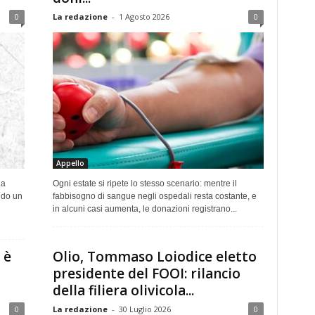
0
La redazione
-
1 Agosto 2026
0
Appello
La
Ogni estate si ripete lo stesso scenario: mentre il
ndo un
fabbisogno di sangue negli ospedali resta costante, e
in alcuni casi aumenta, le donazioni registrano...
 è
Olio, Tommaso Loiodice eletto
presidente del FOOI: rilancio
della filiera olivicola...
0
La redazione
-
30 Luglio 2026
0