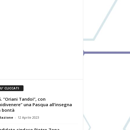
IU' CLICCATI
.S. “Oriani Tandoi”, con
idivenere” una Pasqua all’insegna
a bontà
dazione
-
12 Aprile 2023
andidato sindaco Pietro Zona