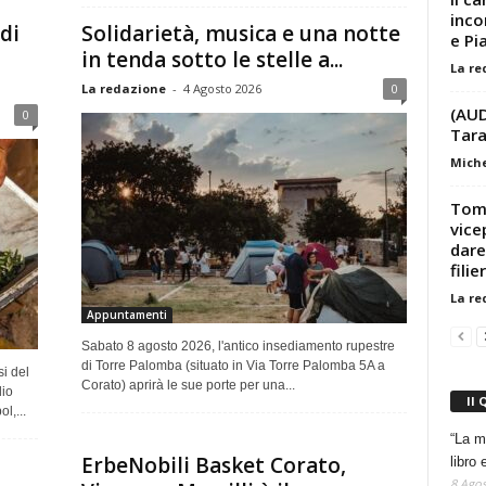
inco
di
Solidarietà, musica e una notte
e Pi
in tenda sotto le stelle a...
La re
La redazione
-
4 Agosto 2026
0
(AUD
0
Tara
Miche
Tom
vice
dare
filier
La re
Appuntamenti
Sabato 8 agosto 2026, l'antico insediamento rupestre
di Torre Palomba (situato in Via Torre Palomba 5A a
si del
Corato) aprirà le sue porte per una...
lio
Il 
l,...
“La m
ErbeNobili Basket Corato,
libro 
8 Agos