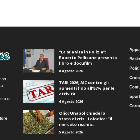
ALTRE NOTIZIE
CA
Appu
“La mia vita in Polizia”:
Roberto Pellicone presenta
Baske
libro e docufilm
Polit
8 Agosto 2026
Cron
 con
TARI 2026, AIC contro gli
ta
Comu
aumenti fino all’87% per le
attività...
Sport
ero di
6 Agosto 2026
Coro
Olio: Unapol chiede lo
tore
stato di crisi. Loiodice: “Il
mercato rischia...
5 Agosto 2026