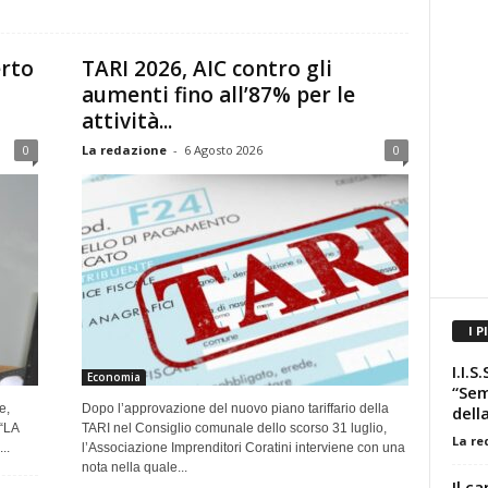
erto
TARI 2026, AIC contro gli
aumenti fino all’87% per le
attività...
0
La redazione
-
6 Agosto 2026
0
I P
I.I.S
Economia
“Sem
e,
Dopo l’approvazione del nuovo piano tariffario della
dell
“LA
TARI nel Consiglio comunale dello scorso 31 luglio,
La re
..
l’Associazione Imprenditori Coratini interviene con una
nota nella quale...
Il c