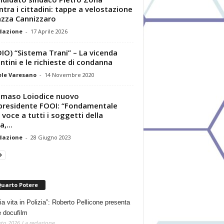
ntra i cittadini: tappe a velostazione
azza Cannizzaro
dazione
-
17 Aprile 2026
IO) “Sistema Trani” – La vicenda
ntini e le richieste di condanna
le Varesano
-
14 Novembre 2020
maso Loiodice nuovo
presidente FOOI: “Fondamentale
 voce a tutti i soggetti della
a,...
dazione
-
28 Giugno 2023
Quarto Potere
ia vita in Polizia”: Roberto Pellicone presenta
e docufilm
to 2026
La redazione