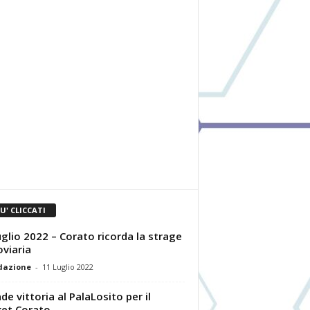
IU' CLICCATI
uglio 2022 – Corato ricorda la strage
oviaria
dazione
-
11 Luglio 2022
de vittoria al PalaLosito per il
et Corato