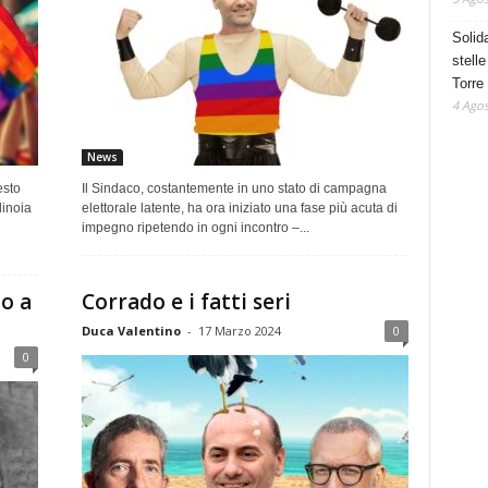
Solid
stelle
Torre
4 Agos
News
esto
Il Sindaco, costantemente in uno stato di campagna
dinoia
elettorale latente, ha ora iniziato una fase più acuta di
impegno ripetendo in ogni incontro –...
o a
Corrado e i fatti seri
Duca Valentino
-
17 Marzo 2024
0
0