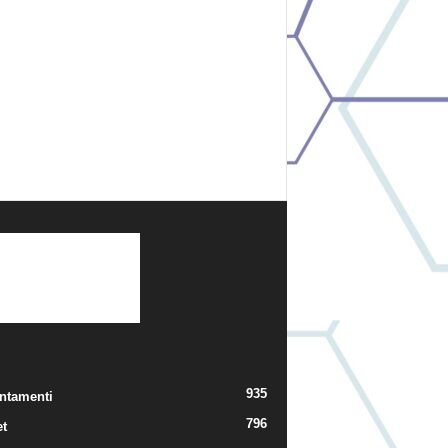
TEGORIE POPOLARI
935
ntamenti
796
t