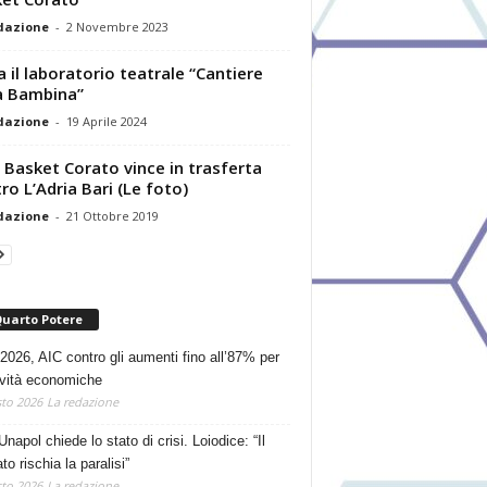
dazione
-
2 Novembre 2023
ia il laboratorio teatrale “Cantiere
à Bambina”
dazione
-
19 Aprile 2024
Basket Corato vince in trasferta
ro L’Adria Bari (Le foto)
dazione
-
21 Ottobre 2019
Quarto Potere
2026, AIC contro gli aumenti fino all’87% per
tività economiche
to 2026
La redazione
Unapol chiede lo stato di crisi. Loiodice: “Il
o rischia la paralisi”
to 2026
La redazione