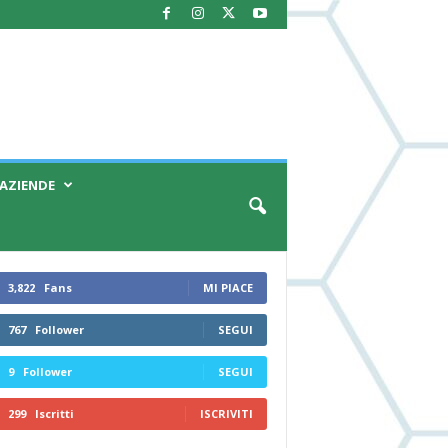
AZIENDE
3,822
Fans
MI PIACE
767
Follower
SEGUI
9
Follower
SEGUI
299
Iscritti
ISCRIVITI