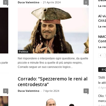
0
Duca Valentino
-
21 Aprile 2024
0
La re
Al v
Citt
La re
NMC 
Cont
La re
Politica
Nel rispondere o interpretare ogni questione, da quelle
a parte
piccole e minute fino a quelle di più ampio respiro,
Corrado segue un suo canovaccio logico...
Il 
Corrado: “Spezzeremo le reni al
TARI 
le at
centrodestra”
6 Agos
0
Duca Valentino
-
7 Aprile 2024
0
Olio: 
mercat
5 Agos