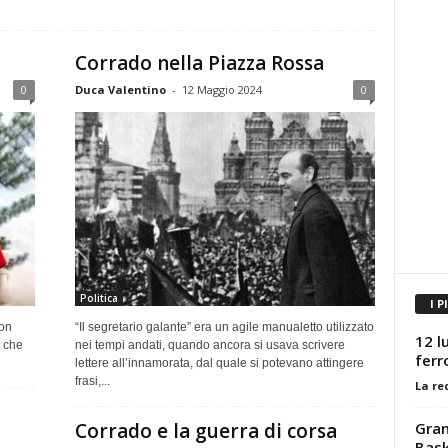
Corrado nella Piazza Rossa
0
Duca Valentino
-
12 Maggio 2024
0
Politica
I P
non
“Il segretario galante” era un agile manualetto utilizzato
12 l
o che
nei tempi andati, quando ancora si usava scrivere
ferr
lettere all’innamorata, dal quale si potevano attingere
frasi,...
La re
Gran
Corrado e la guerra di corsa
Bask