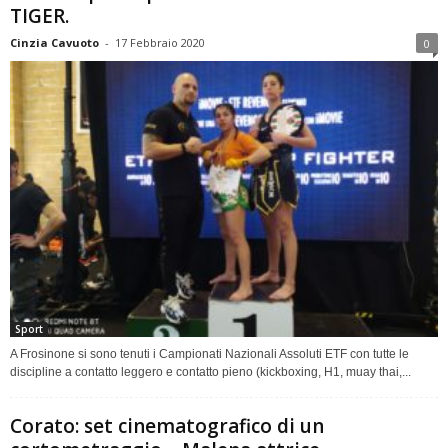
TIGER.
Cinzia Cavuoto
-
17 Febbraio 2020
0
Sport
A Frosinone si sono tenuti i Campionati Nazionali Assoluti ETF con tutte le
discipline a contatto leggero e contatto pieno (kickboxing, H1, muay thai,...
Corato: set cinematografico di un