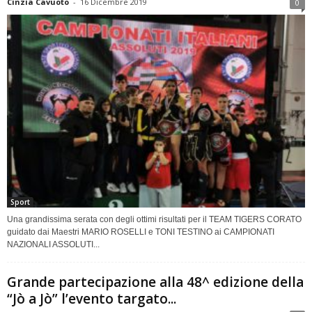
Cinzia Cavuoto
-
16 Dicembre 2019
0
Sport
Una grandissima serata con degli ottimi risultati per il TEAM TIGERS CORATO
guidato dai Maestri MARIO ROSELLI e TONI TESTINO ai CAMPIONATI
NAZIONALI ASSOLUTI...
Grande partecipazione alla 48^ edizione della
“Jò a Jò” l’evento targato...