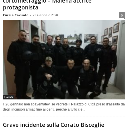
cortometraggio – Malena attrice
protagonista
Cinzia Cavuoto
-
23 Gennaio 2020
0
Eventi
Il 26 gennaio non spaventatevi se vedrete il Palazzo di Città preso d’assalto da
degli incursori armati fino ai denti, perché a tutto c’è...
Grave incidente sulla Corato Bisceglie