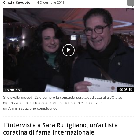
Cinzia Cavuoto
-
14 Dicembre 2019
0
00:03:15
Tradizioni
Si è svolta giovedì 12 dicembre la consueta serata dedicata alla JO a Jo
organizzata dalla Proloco di Corato. Nonostante l’assenza di
un’Amministrazione completa ed...
L’intervista a Sara Rutigliano, un’artista
coratina di fama internazionale