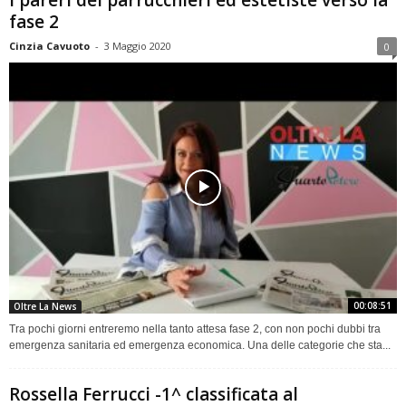
I pareri dei parrucchieri ed estetiste verso la
fase 2
Cinzia Cavuoto
-
3 Maggio 2020
0
00:08:51
Oltre La News
Tra pochi giorni entreremo nella tanto attesa fase 2, con non pochi dubbi tra
emergenza sanitaria ed emergenza economica. Una delle categorie che sta...
Rossella Ferrucci -1^ classificata al