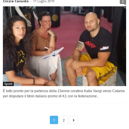
Cinzia Cavuoto
-
11 Luglio 2019
0
Sport
È tutto pronto per la partenza della 15enne coratina Katia Vangi verso Catania
per disputare il titolo italiano promo di K1 con la federazione...
1
2