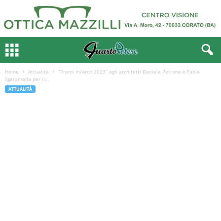
Home
Attualità
“Premi In/Arch 2023” agli architetti Daniela Petrone e Fabio
Sgaramella per il...
ATTUALITÀ