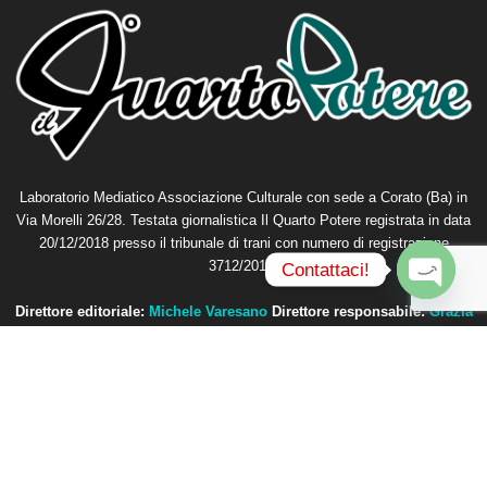
Laboratorio Mediatico Associazione Culturale con sede a Corato (Ba) in
Via Morelli 26/28. Testata giornalistica Il Quarto Potere registrata in data
20/12/2018 presso il tribunale di trani con numero di registrazione
3712/2018.
Contattaci!
O
Direttore editoriale:
Michele Varesano
Direttore responsabile:
Grazia
p
Petta
e
n
Contattaci:
redazione@ilquartopotere.it
c
h
a
t