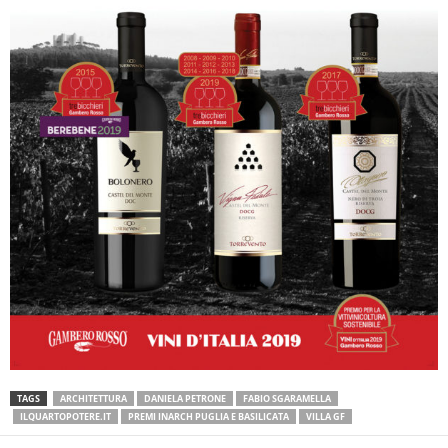
TAGS
ARCHITETTURA
DANIELA PETRONE
FABIO SGARAMELLA
ILQUARTOPOTERE.IT
PREMI INARCH PUGLIA E BASILICATA
VILLA GF