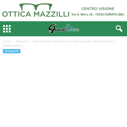
Home
Attualità
Piazza Cesare Battisti, si accende il grande albero di Despar.
Pippo Cannillo:...
ATTUALITÀ