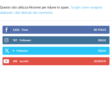
Questo sito utilizza Akismet per ridurre lo spam.
Scopri come vengono
elaborati i dati derivati dai commenti
.
3,822
Fans
MI PIACE
767
Follower
SEGUI
9
Follower
SEGUI
299
Iscritti
ISCRIVITI