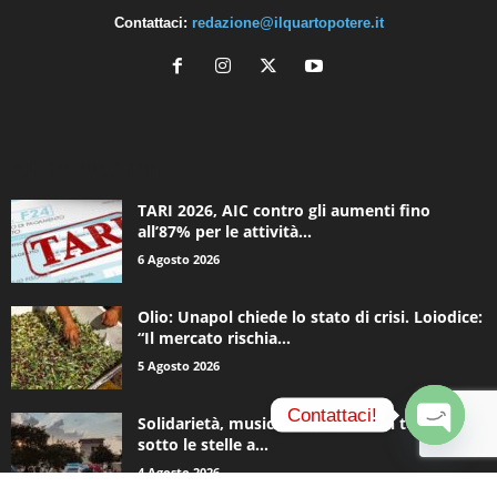
Contattaci:
redazione@ilquartopotere.it
ALTRE NOTIZIE
TARI 2026, AIC contro gli aumenti fino
all’87% per le attività...
6 Agosto 2026
Olio: Unapol chiede lo stato di crisi. Loiodice:
“Il mercato rischia...
5 Agosto 2026
Contattaci!
Solidarietà, musica e una notte in tenda
sotto le stelle a...
O
4 Agosto 2026
p