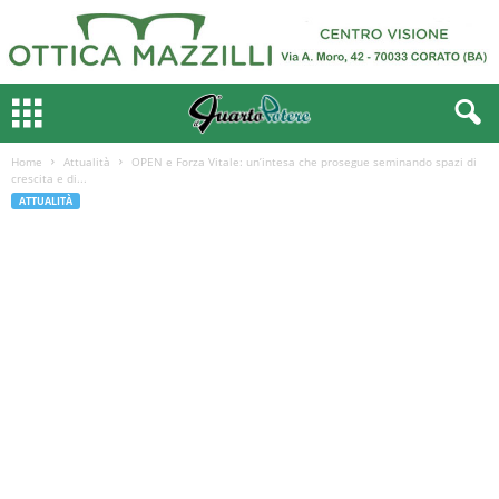
Home
Attualità
OPEN e Forza Vitale: un’intesa che prosegue seminando spazi di
crescita e di...
ATTUALITÀ