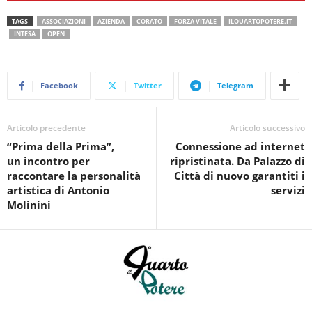
TAGS
ASSOCIAZIONI
AZIENDA
CORATO
FORZA VITALE
ILQUARTOPOTERE.IT
INTESA
OPEN
Facebook
Twitter
Telegram
Articolo precedente
Articolo successivo
“Prima della Prima”,
Connessione ad internet
un incontro per
ripristinata. Da Palazzo di
raccontare la personalità
Città di nuovo garantiti i
artistica di Antonio
servizi
Molinini