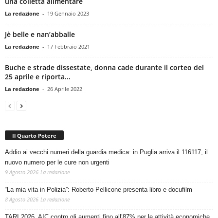
una colletta alimentare
La redazione
-
19 Gennaio 2023
Jè belle e nan’abballe
La redazione
-
17 Febbraio 2021
Buche e strade dissestate, donna cade durante il corteo del
25 aprile e riporta...
La redazione
-
26 Aprile 2022
Il Quarto Potere
Addio ai vecchi numeri della guardia medica: in Puglia arriva il 116117, il
nuovo numero per le cure non urgenti
9 Agosto 2026
La redazione
“La mia vita in Polizia”: Roberto Pellicone presenta libro e docufilm
8 Agosto 2026
La redazione
TARI 2026, AIC contro gli aumenti fino all’87% per le attività economiche