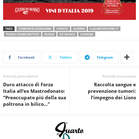
TAGS
COMUNITÀ GEORGIANA
CORATO
GUERRA
ILQUARTOPOTERE.IT
PIAZZA CESARE BATTISTI
RUSSIA
SIT IN PACE
UCRAINA
Facebook
Twitter
Telegram
Articolo precedente
Articolo successivo
Duro attacco di Forza
Raccolta sangue e
Italia all’ex Mastrodonato:
prevenzione tumori:
“Preoccupato più della sua
l’impegno dei Lions
poltrona in bilico…”