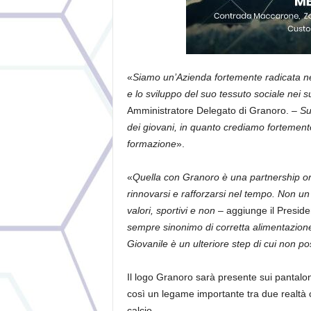
«
Siamo un’Azienda fortemente radicata ne
e lo sviluppo del suo tessuto sociale nei su
Amministratore Delegato di Granoro. –
Su
dei giovani, in quanto crediamo fortemente 
formazione
».
«
Quella con Granoro è una partnership orm
rinnovarsi e rafforzarsi nel tempo. Non u
valori, sportivi e non
– aggiunge il Preside
sempre sinonimo di corretta alimentazione
Giovanile è un ulteriore step di cui non p
Il logo Granoro sarà presente sui pantalon
così un legame importante tra due realtà 
calcio.