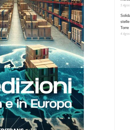
5 Agos
Solid
stelle
Torre
4 Agos