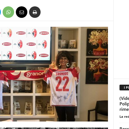
I P
(Vid
Poli
rime
La re
Ross