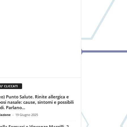
IU' CLICCATI
eo) Punto Salute. Rinite allergica e
posi nasale: cause, sintomi e possibili
di. Parlano...
dazione
-
19 Giugno 2025
ella Ferrucci e Vincenzo Mazzilli, 2