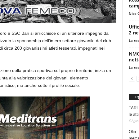
camp
Nico 
Uffi
2 ri
oro e SSC Bari si arricchisce di un ulteriore impegno da
La re
izzato la sponsorship dell’intero settore giovanile del club
 circa 200 giovanissimi atleti tesserati, impegnati nei
NMC,
nett
La re
ne della pratica sportiva sul proprio territorio, inizia un
nta alla valorizzazione dei giovani, elemento
nistico, ma anche sotto il profilo sociale.
Il 
TARI 
le at
6 Agos
Olio: 
mercat