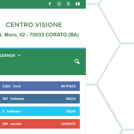
AZIENDE
3,822
Fans
MI PIACE
767
Follower
SEGUI
9
Follower
SEGUI
299
Iscritti
ISCRIVITI