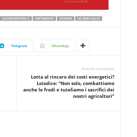
ILQUARTOPOTERE.IT
PARTNERSHIP
SPONSOR
SSC BARI CALCIO
Telegram
WhatsApp
Articolo successivo
Lotta al rincaro dei costi energetici?
Loiodice: “Non solo, combattiamo
anche le frodi e tuteliamo i sacrifici dei
nostri agricoltori”