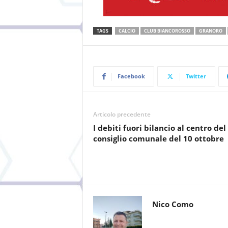
TAGS
CALCIO
CLUB BIANCOROSSO
GRANORO
Facebook
Twitter
Articolo precedente
I debiti fuori bilancio al centro del
consiglio comunale del 10 ottobre
Nico Como