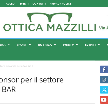
ACCEDI
EVENTI
CONTATTI
PRIVACY POLICY
URA
SPORT
RUBRICA
WEBTV
EVENTI
tore giovanile della SSC BARI
sor per il settore
C BARI