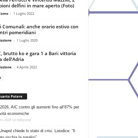
ioni delfini in mare aperto (Foto)
Como
-
1 Luglio 2022
ci Comunali: anche orario estivo con
entri pomeridiani
dazione
-
1 Luglio 2020
 brutto ko e gara 1 a Bari: vittoria
a dell’Adria
dazione
-
4 Aprile 2022
Quarto Potere
2026, AIC contro gli aumenti fino all’87% per
tività economiche
to 2026
La redazione
Unapol chiede lo stato di crisi. Loiodice: “Il
o rischia la paralisi”