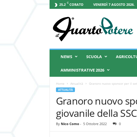
C
CORATO
VENERDÌ 7 AGOSTO 2026.
25.2
I
l
Q
u
a
r
t
NEWS
SCUOLA
AGRICOLT
o
P
AMMINISTRATIVE 2026
o
t
Home
Attualità
Granoro nuovo sponsor per il set
e
ATTUALITÀ
r
Granoro nuovo spon
e
giovanile della SS
By
Nico Como
-
5 Ottobre 2022
0