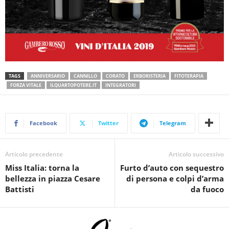
TAGS
ANNIVERSARIO
CANNILLO
CORATO
ERBORISTERIA
FITOTERAPIA
FORZA VITALE
ILQUARTOPOTERE.IT
INTEGRATORI
Facebook
Twitter
Telegram
Articolo precedente
Articolo successivo
Miss Italia: torna la
Furto d’auto con sequestro
bellezza in piazza Cesare
di persona e colpi d’arma
Battisti
da fuoco