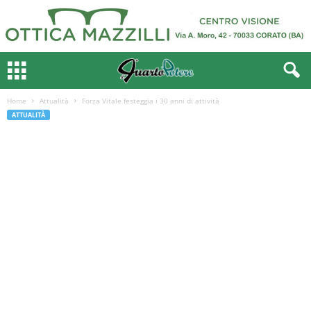
Home
Attualità
Forza Vitale festeggia i 30 anni di attività
ATTUALITÀ