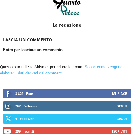
La redazione
LASCIA UN COMMENTO
Entra per lasciare un commento
Questo sito utilizza Akismet per ridurre lo spam.
Scopri come vengono
elaborati i dati derivati dai commenti
.
3,822
Fans
MI PIACE
767
Follower
SEGUI
9
Follower
SEGUI
299
Iscritti
ISCRIVITI