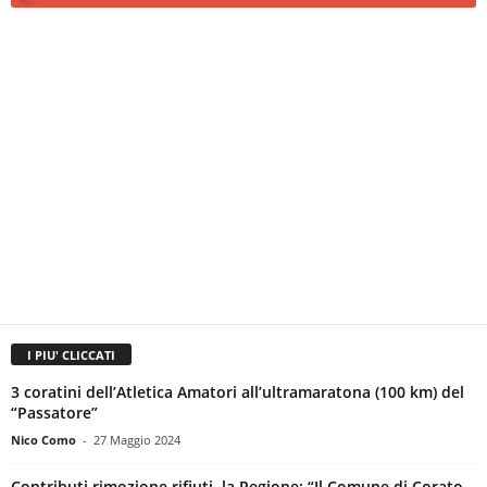
I PIU' CLICCATI
3 coratini dell’Atletica Amatori all’ultramaratona (100 km) del
“Passatore”
Nico Como
-
27 Maggio 2024
Contributi rimozione rifiuti, la Regione: “Il Comune di Corato