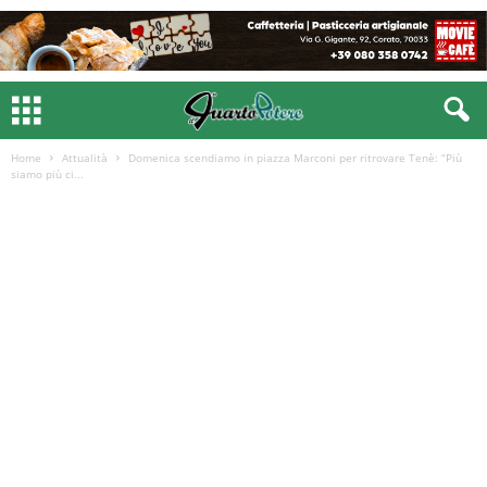
Home
Attualità
Domenica scendiamo in piazza Marconi per ritrovare Tenè: “Più
siamo più ci...