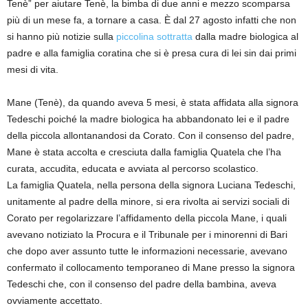
Tenè” per aiutare Tenè, la bimba di due anni e mezzo scomparsa
più di un mese fa, a tornare a casa. È dal 27 agosto infatti che non
si hanno più notizie sulla
piccolina sottratta
dalla madre biologica al
padre e alla famiglia coratina che si è presa cura di lei sin dai primi
mesi di vita.
Mane (Tenè), da quando aveva 5 mesi, è stata affidata alla signora
Tedeschi poiché la madre biologica ha abbandonato lei e il padre
della piccola allontanandosi da Corato. Con il consenso del padre,
Mane è stata accolta e cresciuta dalla famiglia Quatela che l’ha
curata, accudita, educata e avviata al percorso scolastico.
La famiglia Quatela, nella persona della signora Luciana Tedeschi,
unitamente al padre della minore, si era rivolta ai servizi sociali di
Corato per regolarizzare l’affidamento della piccola Mane, i quali
avevano notiziato la Procura e il Tribunale per i minorenni di Bari
che dopo aver assunto tutte le informazioni necessarie, avevano
confermato il collocamento temporaneo di Mane presso la signora
Tedeschi che, con il consenso del padre della bambina, aveva
ovviamente accettato.