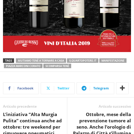
TAGS
AIUTIAMO TENÈ A TORNARE A CASA
ILQUARTOPOTERE.IT
MANIFESTAZIONE
PIAZZA MARCONI CORATO
SCOMPARSA TENÈ
Facebook
Twitter
Telegram
Articolo precedente
Articolo successivo
L’iniziativa “Alta Murgia
Ottobre, mese della
Pulita” continua anche ad
prevenzione tumore al
ottobre: tre weekend per
seno. Anche l’orologio di
rimuovere pneumatici
Palazzo di Città s’illumina