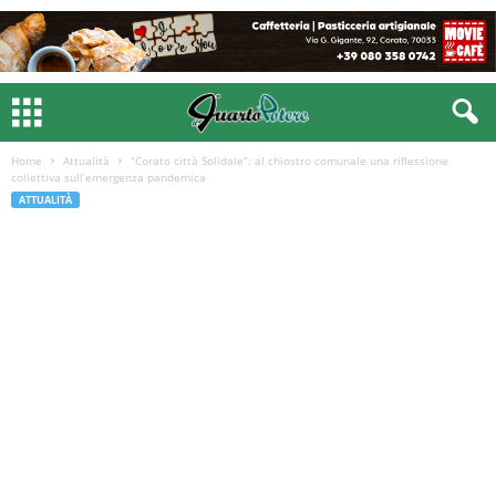
Home
Attualità
“Corato città Solidale”: al chiostro comunale una riflessione
collettiva sull’emergenza pandemica
ATTUALITÀ