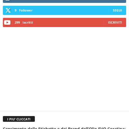
9
Follower
SEGUI
299
Iscritti
ISCRIVITI
I PIU' CLICCATI
Censimento delle Etichette e dei Brand dell’Olio EVO Coratina: