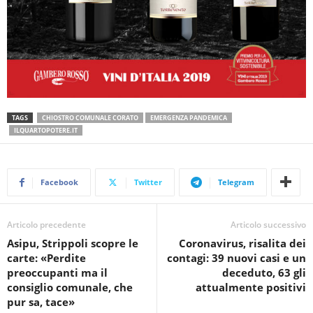
TAGS
CHIOSTRO COMUNALE CORATO
EMERGENZA PANDEMICA
ILQUARTOPOTERE.IT
Facebook
Twitter
Telegram
Articolo precedente
Articolo successivo
Asipu, Strippoli scopre le
Coronavirus, risalita dei
carte: «Perdite
contagi: 39 nuovi casi e un
preoccupanti ma il
deceduto, 63 gli
consiglio comunale, che
attualmente positivi
pur sa, tace»