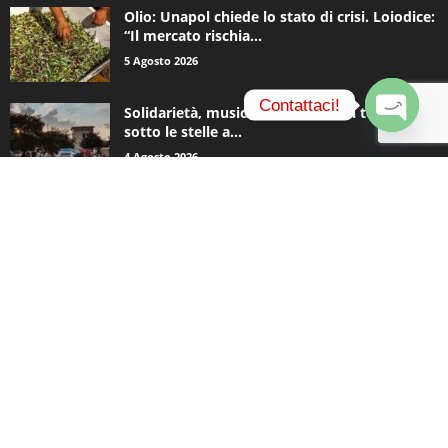
Olio: Unapol chiede lo stato di crisi. Loiodice:
“Il mercato rischia...
5 Agosto 2026
Contattaci!
Solidarietà, musica e una notte in tenda
sotto le stelle a...
O
4 Agosto 2026
p
e
n
c
CATEGORIE POPOLARI
h
a
935
Appuntamenti
t
796
y
Basket
740
Politica
506
Cronaca
473
Comunicazioni
414
Sport