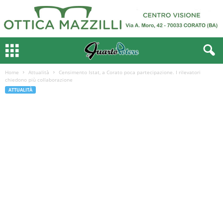
Home
Attualità
Censimento Istat, a Corato poca partecipazione. I rilevatori
chiedono più collaborazione
ATTUALITÀ