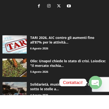
ALTRE NOTIZIE
TARI 2026, AIC contro gli aumenti fino
all’87% per le attività...
6 Agosto 2026
Olio: Unapol chiede lo stato di crisi. Loiodice:
“Il mercato rischia...
5 Agosto 2026
Contattaci!
Solidarietà, musica e una notte in tenda
sotto le stelle a...
O
4 Agosto 2026
p
e
n