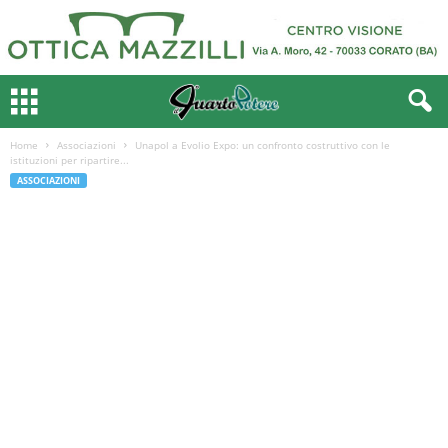
Home
Associazioni
Unapol a Evolio Expo: un confronto costruttivo con le
istituzioni per ripartire...
ASSOCIAZIONI