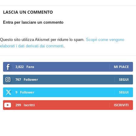
LASCIA UN COMMENTO
Entra per lasciare un commento
Questo sito utilizza Akismet per ridurre lo spam.
Scopri come vengono
elaborati i dati derivati dai commenti
.
3,822
Fans
MI PIACE
767
Follower
SEGUI
9
Follower
SEGUI
299
Iscritti
ISCRIVITI