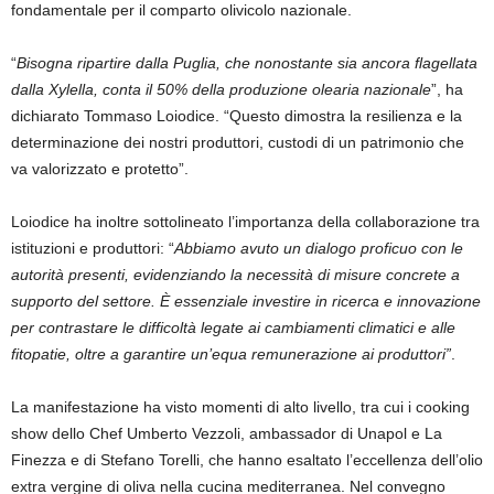
fondamentale per il comparto olivicolo nazionale.
“
Bisogna ripartire dalla
Puglia
, che nonostante sia ancora flagellata
dalla
Xylella
, conta il
50% della produzione olearia nazionale
”, ha
dichiarato Tommaso Loiodice. “Questo dimostra la resilienza e la
determinazione dei nostri produttori, custodi di un patrimonio che
va valorizzato e protetto”.
Loiodice ha inoltre sottolineato l’importanza della collaborazione tra
istituzioni e produttori: “
Abbiamo avuto un dialogo proficuo con le
autorità presenti, evidenziando la necessità di
misure concrete a
supporto del settore
. È essenziale
investire in ricerca e innovazione
per contrastare le difficoltà legate ai cambiamenti climatici e alle
fitopatie, oltre a garantire un’equa remunerazione ai produttori”
.
La manifestazione ha visto momenti di alto livello, tra cui i
cooking
show dello
Chef Umberto Vezzoli
, ambassador di Unapol e La
Finezza e di
Stefano Torelli
, che hanno esaltato l’eccellenza dell’olio
extra vergine di oliva nella cucina mediterranea.
Ne
l
convegno