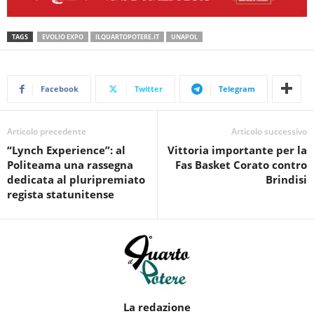
TAGS
EVOLIO EXPO
ILQUARTOPOTERE.IT
UNAPOL
Facebook
Twitter
Telegram
Articolo precedente
Articolo successivo
“Lynch Experience”: al
Vittoria importante per la
Politeama una rassegna
Fas Basket Corato contro
dedicata al pluripremiato
Brindisi
regista statunitense
La redazione