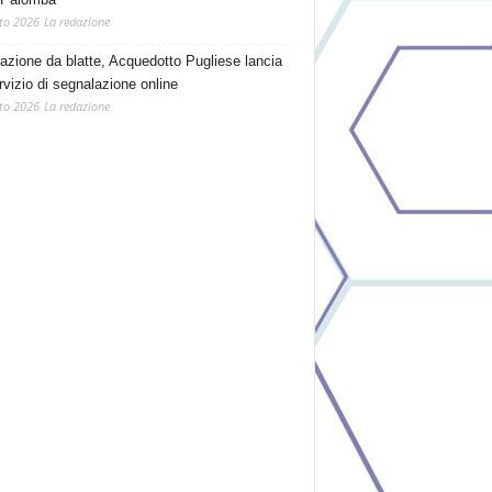
to 2026
La redazione
tazione da blatte, Acquedotto Pugliese lancia
rvizio di segnalazione online
to 2026
La redazione