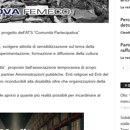
La re
Perc
dett
Claud
 progetto dell’ATS “Comunità Partecipativa”
Part
, svolgere attività di sensibilizzazione sul tema della
raff
sperimentazione, formazione e diffusione della cultura
La re
abilità”, proposto dall’associazione temporanea di scopo
partner Amministrazioni pubbliche, Enti religiosi ed Enti del
 riconducibili alla disabilità oltre che organizzazioni della
Il 
aprirsi a quante più realtà possibili per incardinare al
Olio: 
mercat
5 Agos
Solid
stelle
Torre