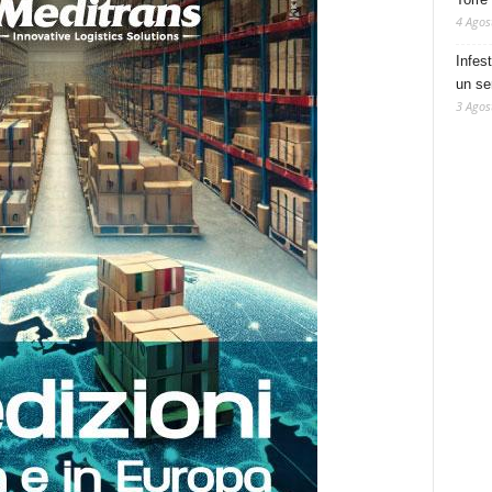
4 Agos
Infes
un se
3 Agos