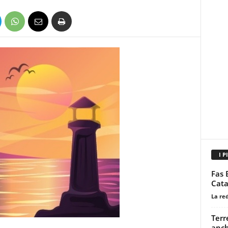
I P
Fas 
Cata
La re
Terr
anch