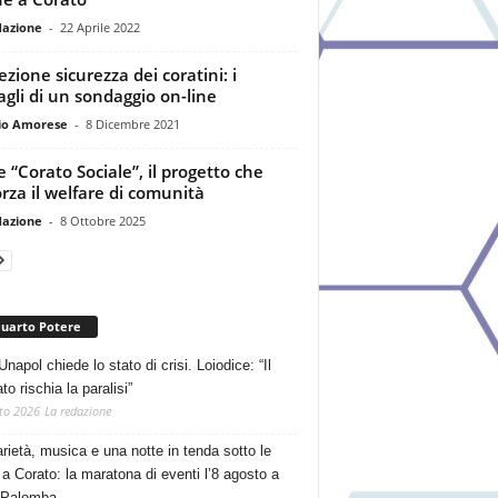
dazione
-
22 Aprile 2022
ezione sicurezza dei coratini: i
agli di un sondaggio on-line
io Amorese
-
8 Dicembre 2021
e “Corato Sociale”, il progetto che
orza il welfare di comunità
dazione
-
8 Ottobre 2025
Quarto Potere
Unapol chiede lo stato di crisi. Loiodice: “Il
o rischia la paralisi”
to 2026
La redazione
arietà, musica e una notte in tenda sotto le
 a Corato: la maratona di eventi l’8 agosto a
 Palomba