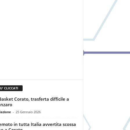
IU' CLICCATI
Basket Corato, trasferta difficile a
nzaro
dazione
-
25 Gennaio 2026
emoto in tutta Italia avvertita scossa
e a Corato