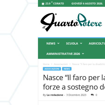
C
CORATO
GIOVEDÌ 6 AGOSTO 2026.
23.9
I
l
Q
u
a
r
t
NEWS
SCUOLA
AGRICOLT
o
P
AMMINISTRATIVE 2026
o
t
Home
Associazioni
Nasce “Il faro per la disabilit
e
ASSOCIAZIONI
NEWS
r
Nasce “Il faro per l
e
forze a sostegno de
By
La redazione
-
3 Dicembre 2023
0