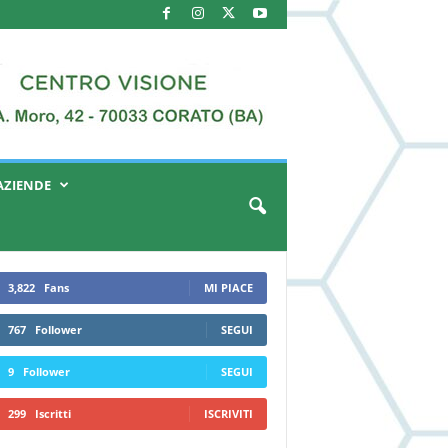
AZIENDE
3,822
Fans
MI PIACE
767
Follower
SEGUI
9
Follower
SEGUI
299
Iscritti
ISCRIVITI