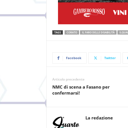
TAGS
CORATO
IL FARO DELLE DISABILITÀ
ILQUA
Facebook
Twitter
Articolo precedente
NMC di scena a Fasano per
confermarsi!
La redazione