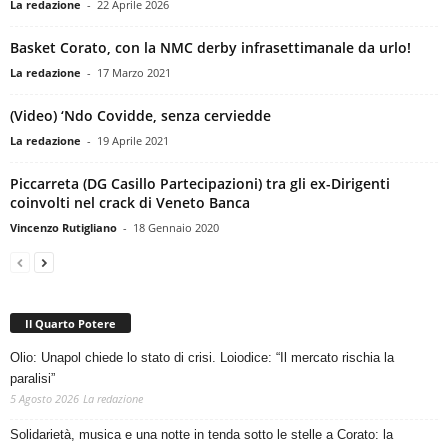
La redazione
-
22 Aprile 2026
Basket Corato, con la NMC derby infrasettimanale da urlo!
La redazione
-
17 Marzo 2021
(Video) ‘Ndo Covidde, senza cerviedde
La redazione
-
19 Aprile 2021
Piccarreta (DG Casillo Partecipazioni) tra gli ex-Dirigenti
coinvolti nel crack di Veneto Banca
Vincenzo Rutigliano
-
18 Gennaio 2020
Il Quarto Potere
Olio: Unapol chiede lo stato di crisi. Loiodice: “Il mercato rischia la
paralisi”
5 Agosto 2026
La redazione
Solidarietà, musica e una notte in tenda sotto le stelle a Corato: la