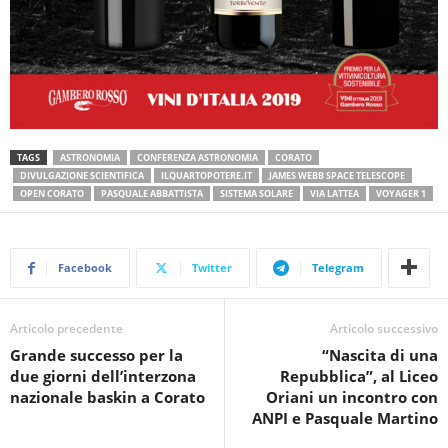
TAGS
ASTRONOMIA
CONFERENZA ASTRONOMIA
CORATO
DIVULGAZIONE SCIENTIFICA
ILQUARTOPOTERE.IT
JAMES WEBB SPACE TELESCOPE
OPEN CORATO
PASQUALE ABBATTISTA
SISTEMA SOLARE
VIA LATTEA
VOYAGER 1
Facebook
Twitter
Telegram
Articolo precedente
Articolo successivo
Grande successo per la
“Nascita di una
due giorni dell’interzona
Repubblica”, al Liceo
nazionale baskin a Corato
Oriani un incontro con
ANPI e Pasquale Martino