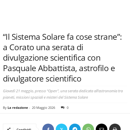
“Il Sistema Solare fa cose strane”:
a Corato una serata di
divulgazione scientifica con
Pasquale Abbattista, astrofilo e
divulgatore scientifico
Giovedì 21 maggio, presso “Open”, una serata dedicata all’astronomia tra
pianeti, missioni spaziali e misteri del Sistema Solare
By
La redazione
-
20 Maggio 2026
0
Condividi