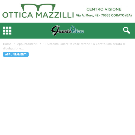
Home
Appuntamenti
“Il Sistema Solare fa cose strane”: a Corato una serata di
divulgazione...
APPUNTAMENTI