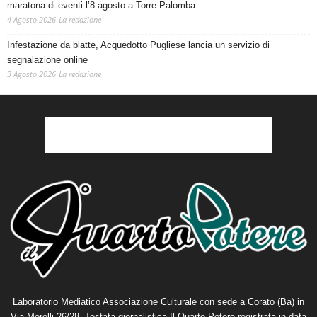
maratona di eventi l’8 agosto a Torre Palomba
4 Agosto 2026
La redazione
Infestazione da blatte, Acquedotto Pugliese lancia un servizio di
segnalazione online
3 Agosto 2026
La redazione
Laboratorio Mediatico Associazione Culturale con sede a Corato (Ba) in
Via Morelli 26/28. Testata giornalistica Il Quarto Potere registrata in data