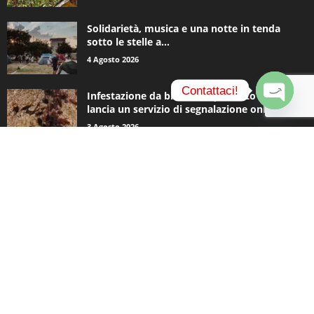
Solidarietà, musica e una notte in tenda
sotto le stelle a...
4 Agosto 2026
Contattaci!
Infestazione da blatte, Acquedotto Pugliese
lancia un servizio di segnalazione online
O
3 Agosto 2026
p
e
n
c
CATEGORIE POPOLARI
h
a
935
Appuntamenti
t
796
y
Basket
740
Politica
506
Cronaca
473
Comunicazioni