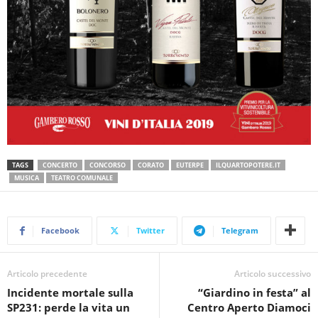
TAGS
CONCERTO
CONCORSO
CORATO
EUTERPE
ILQUARTOPOTERE.IT
MUSICA
TEATRO COMUNALE
Facebook
Twitter
Telegram
Articolo precedente
Articolo successivo
Incidente mortale sulla
“Giardino in festa” al
SP231: perde la vita un
Centro Aperto Diamoci