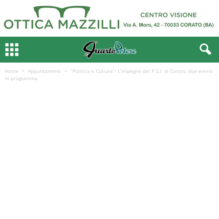
Home
Appuntamenti
“Politica e Cultura”: L’impegno del P.S.I. di Corato, due eventi
in programma