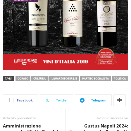
TAGS
CORATO
CULTURA
ILQUARTOPOTERE.IT
PARTITO SOCIALISTA
POLITICA
Facebook
Twitter
Telegram
Articolo precedente
Articolo successivo
Amministrazione
Gustus Napoli 2024: