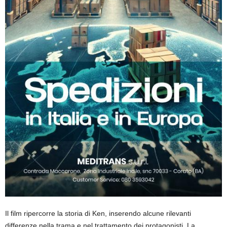
Il
film ripercorre la storia di
Ken
,
inserendo alcune rilevanti
differenze nella trama e nel trattamento dei prot
agonisti. La