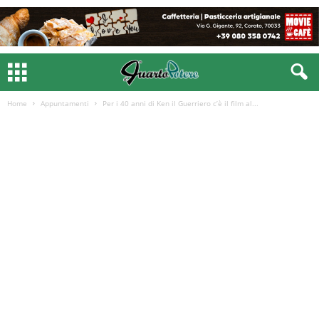
Home
Appuntamenti
Per i 40 anni di Ken il Guerriero c’è il film al...