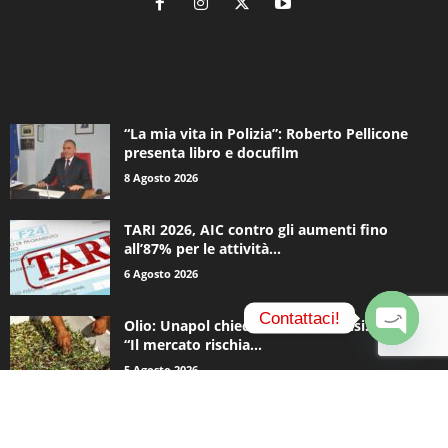
ALTRE NOTIZIE
“La mia vita in Polizia”: Roberto Pellicone
presenta libro e docufilm
8 Agosto 2026
TARI 2026, AIC contro gli aumenti fino
all’87% per le attività...
6 Agosto 2026
Contattaci!
Olio: Unapol chiede lo stato di crisi. Loiodice:
“Il mercato rischia...
O
5 Agosto 2026
p
e
n
c