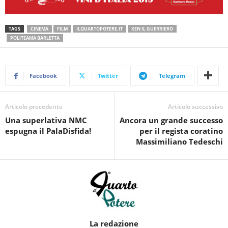
TAGS
CINEMA
FILM
ILQUARTOPOTERE.IT
KEN IL GUERRIERO
POLITEAMA BARLETTA
Facebook
Twitter
Telegram
Articolo precedente
Articolo successivo
Una superlativa NMC
Ancora un grande successo
espugna il PalaDisfida!
per il regista coratino
Massimiliano Tedeschi
La redazione