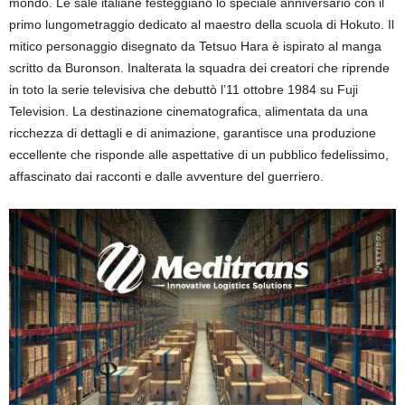
mondo. Le sale italiane festeggiano lo speciale anniversario con il
primo lungometraggio dedicato al maestro della scuola di
Hokuto
. Il
mitico personaggio disegnato da
Tetsuo
Hara
è ispirato al manga
scritto da
Buronson
. Inalterata la squadra dei creatori che riprende
in toto la
serie televisiva
che
debuttò l’11 ottobre 1984
su
Fuji
Television
. La destinazione cinematografica
,
alimentata da una
ricch
ezza di dettagli e di animazione,
garantisce
una produzione
eccellente che risponde alle aspettative di un pubblico fedelissimo,
affascinato dai racconti e dalle avventure
del guerriero.