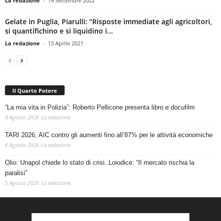
La redazione
-
19 Settembre 2022
Gelate in Puglia, Piarulli: “Risposte immediate agli agricoltori,
si quantifichino e si liquidino i...
La redazione
-
13 Aprile 2021
Il Quarto Potere
“La mia vita in Polizia”: Roberto Pellicone presenta libro e docufilm
8 Agosto 2026
La redazione
TARI 2026, AIC contro gli aumenti fino all’87% per le attività economiche
6 Agosto 2026
La redazione
Olio: Unapol chiede lo stato di crisi. Loiodice: “Il mercato rischia la
paralisi”
5 Agosto 2026
La redazione