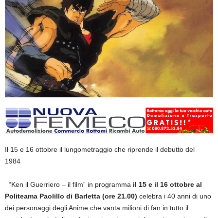
Il 15 e 16
ottobre il lungometraggio che riprende il debutto del
1984
“
Ken
il G
uerriero – il film”
in programma
il
15 e il 16
ottobre al
Politeama
Paolillo
di Barletta
(ore 21.00)
celebra i
40
anni
di uno
dei personaggi degli Anime che vanta milioni di fan in tutto il