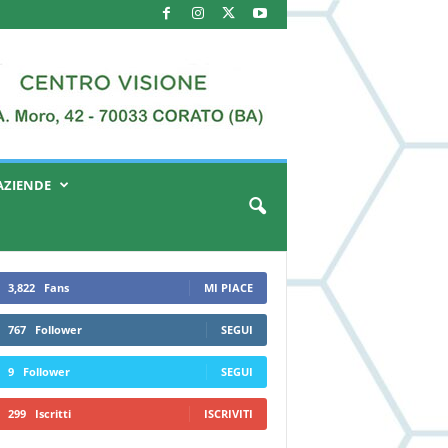
AZIENDE
3,822
Fans
MI PIACE
767
Follower
SEGUI
9
Follower
SEGUI
299
Iscritti
ISCRIVITI