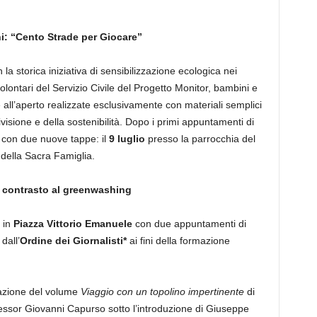
i: “Cento Strade per Giocare”
la storica iniziativa di sensibilizzazione ecologica nei
 volontari del Servizio Civile del Progetto Monitor, bambini e
he all’aperto realizzate esclusivamente con materiali semplici
ivisione e della sostenibilità. Dopo i primi appuntamenti di
o con due nuove tappe: il
9 luglio
presso la parrocchia del
 della Sacra Famiglia.
e contrasto al greenwashing
à in
Piazza Vittorio Emanuele
con due appuntamenti di
dall’
Ordine dei Giornalisti*
ai fini della formazione
tazione del volume
Viaggio con un topolino impertinente
di
essor Giovanni Capurso sotto l’introduzione di Giuseppe