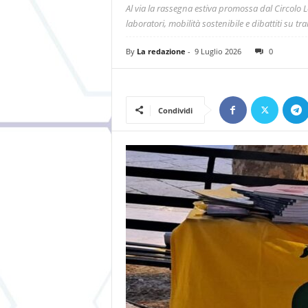
Al via la rassegna estiva promossa dal Circolo 
laboratori, mobilità sostenibile e dibattiti su t
By
La redazione
-
9 Luglio 2026
0
Condividi