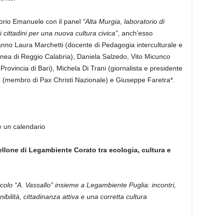
torio Emanuele con il panel
“Alta Murgia, laboratorio di
i cittadini per una nuova cultura civica”
, anch’esso
anno Laura Marchetti (docente di Pedagogia interculturale e
anea di Reggio Calabria), Daniela Salzedo, Vito Micunco
rovincia di Bari), Michela Di Trani (giornalista e presidente
 (membro di Pax Christi Nazionale) e Giuseppe Faretra*.
e un calendario
rtellone di Legambiente Corato tra ecologia, cultura e
colo “A. Vassallo” insieme a Legambiente Puglia: incontri,
ibilità, cittadinanza attiva e una corretta cultura