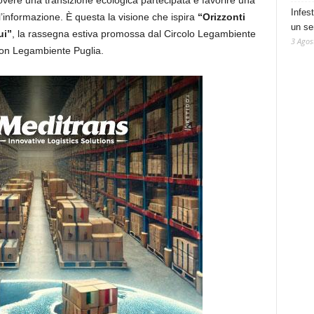
uovere una transizione ecologica partecipata e favorire una
Infes
l’informazione. È questa la visione che ispira
“Orizzonti
un se
ui”
, la rassegna estiva promossa dal Circolo Legambiente
3 Agos
 con Legambiente Puglia.