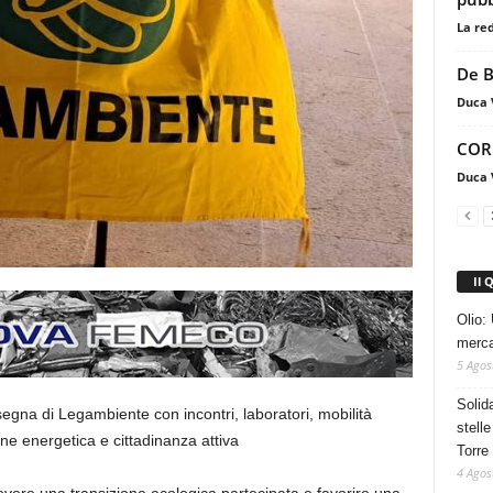
La re
De B
Duca 
CORr
Duca 
Il 
Olio: 
mercat
5 Agos
Solid
ssegna di Legambiente con incontri, laboratori, mobilità
stelle
ione energetica e cittadinanza attiva
Torre
4 Agos