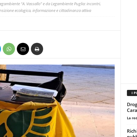
Legambiente “A. Vassallo” e da Legambiente Puglia: incontri,
ransizione ecologica, informazione e cittadinanza attiva
I P
Drog
Cara
La re
Richi
pubb