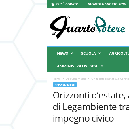
C
CORATO
GIOVEDÌ 6 AGOSTO 2026.
29.7
I
l
Q
u
a
r
t
NEWS
SCUOLA
AGRICOLT
o
P
AMMINISTRATIVE 2026
o
t
Home
Appuntamenti
Orizzonti d’estate, a Corato
e
APPUNTAMENTI
r
Orizzonti d’estate, 
e
di Legambiente tra
impegno civico