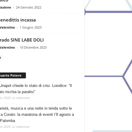
dazione
-
24 Gennaio 2022
enedittis incassa
Valentino
-
1 Giugno 2023
ado SINE LABE DOLI
Valentino
-
10 Dicembre 2023
Quarto Potere
Unapol chiede lo stato di crisi. Loiodice: “Il
o rischia la paralisi”
to 2026
La redazione
arietà, musica e una notte in tenda sotto le
 a Corato: la maratona di eventi l’8 agosto a
 Palomba
to 2026
La redazione