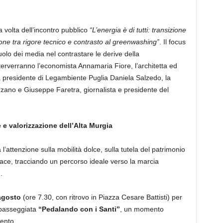
 volta dell’incontro pubblico
“L’energia è di tutti: transizione
zione tra rigore tecnico e contrasto al greenwashing”
. Il focus
uolo dei media nel contrastare le derive della
nterverranno l’economista Annamaria Fiore, l’architetta ed
la presidente di Legambiente Puglia Daniela Salzedo, la
nzano e Giuseppe Faretra, giornalista e presidente del
 e valorizzazione dell’Alta Murgia
’attenzione sulla mobilità dolce, sulla tutela del patrimonio
 pace, tracciando un percorso ideale verso la marcia
.
agosto
(ore 7.30, con ritrovo in Piazza Cesare Battisti) per
lopasseggiata
“Pedalando con i Santi”
, un momento
lento.