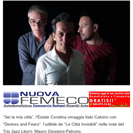
“Sei la mia città”, l’Estate Coratina omaggia Italo Calvino con
“Desires and Fears”: l’udibile de “Le Città Invisibili” nelle note del
Trio Jazz Liturri- Mauro Giovanni-Patruno.