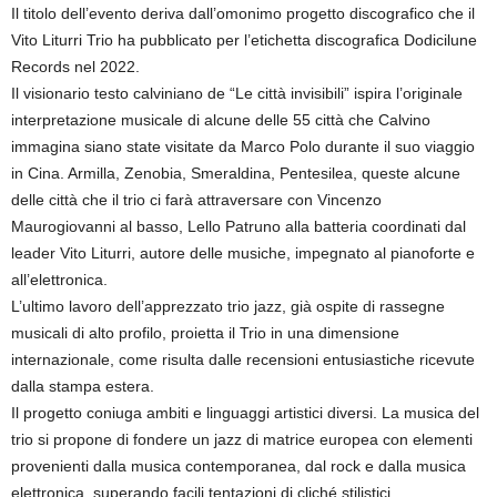
Il titolo dell’evento deriva dall’omonimo progetto discografico che il
Vito Liturri Trio ha pubblicato per l’etichetta discografica Dodicilune
Records nel 2022.
Il visionario testo calviniano de “Le città invisibili” ispira l’originale
interpretazione musicale di alcune delle 55 città che Calvino
immagina siano state visitate da Marco Polo durante il suo viaggio
in Cina. Armilla, Zenobia, Smeraldina, Pentesilea, queste alcune
delle città che il trio ci farà attraversare con Vincenzo
Maurogiovanni al basso, Lello Patruno alla batteria coordinati dal
leader Vito Liturri, autore delle musiche, impegnato al pianoforte e
all’elettronica.
L’ultimo lavoro dell’apprezzato trio jazz, già ospite di rassegne
musicali di alto profilo, proietta il Trio in una dimensione
internazionale, come risulta dalle recensioni entusiastiche ricevute
dalla stampa estera.
Il progetto coniuga ambiti e linguaggi artistici diversi. La musica del
trio si propone di fondere un jazz di matrice europea con elementi
provenienti dalla musica contemporanea, dal rock e dalla musica
elettronica, superando facili tentazioni di cliché stilistici.