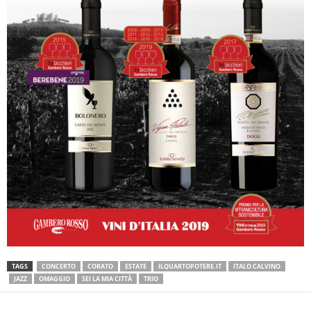
TAGS
CONCERTO
CORATO
ESTATE
ILQUARTOPOTERE.IT
ITALO CALVINO
JAZZ
OMAGGIO
SEI LA MIA CITTÀ
TRIO