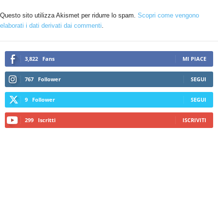
Questo sito utilizza Akismet per ridurre lo spam.
Scopri come vengono
elaborati i dati derivati dai commenti
.
3,822
Fans
MI PIACE
767
Follower
SEGUI
9
Follower
SEGUI
299
Iscritti
ISCRIVITI