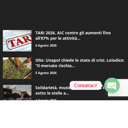
ALTRE NOTIZIE
TARI 2026, AIC contro gli aumenti fino
all’87% per le attività...
6 Agosto 2026
Olio: Unapol chiede lo stato di crisi. Loiodice:
“Il mercato rischia...
5 Agosto 2026
Contattaci!
Solidarietà, musica e una notte in tenda
sotto le stelle a...
O
4 Agosto 2026
p
e
n
c
CATEGORIE POPOLARI
h