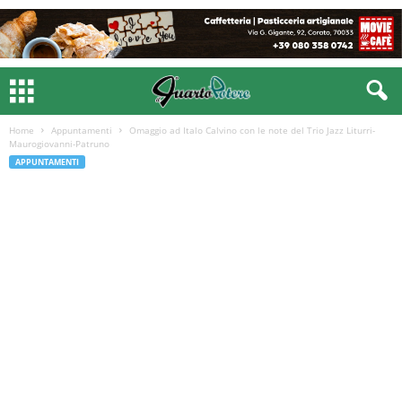
Home
Appuntamenti
Omaggio ad Italo Calvino con le note del Trio Jazz Liturri-
Maurogiovanni-Patruno
APPUNTAMENTI