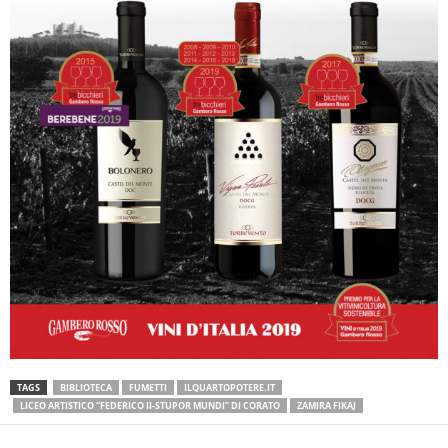
TAGS
BIBLIOTECA
FUMETTI
ILQUARTOPOTERE.IT
LICEO ARTISTICO “FEDERICO II-STUPOR MUNDI” DI CORATO
ZAMIRA FIKAJ