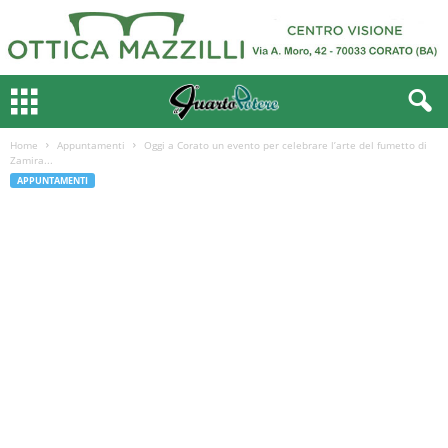
Home
Appuntamenti
Oggi a Corato un evento per celebrare l’arte del fumetto di
Zamira...
APPUNTAMENTI