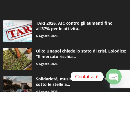
ALTRE NOTIZIE
TARI 2026, AIC contro gli aumenti fino
all’87% per le attività...
6 Agosto 2026
Olio: Unapol chiede lo stato di crisi. Loiodice:
“Il mercato rischia...
5 Agosto 2026
Contattaci!
Solidarietà, musica e una notte in tenda
sotto le stelle a...
O
4 Agosto 2026
p
e
n
c
CATEGORIE POPOLARI
h
a
935
Appuntamenti
t