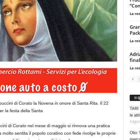
“Conc
La re
Gran
Pack
La re
Adri
fina
La re
Il 
ccini di Corato la Novena in onore di Santa Rita. Il 22
TARI 
r la festa della Santa
le at
6 Agos
cini di Corato nel mese di maggio si rinnova una pratica
Olio: 
olto sentita il popolo coratino con fede rivolge le proprie
mercat