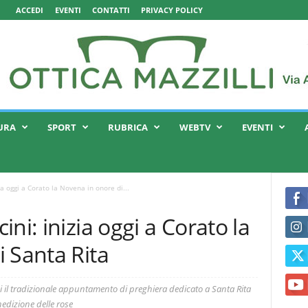
ACCEDI
EVENTI
CONTATTI
PRIVACY POLICY
URA
SPORT
RUBRICA
WEBTV
EVENTI
a oggi a Corato la Novena in onore di...
ni: inizia oggi a Corato la
 Santa Rita
i il tradizionale appuntamento di preghiera dedicato a Santa Rita
nedizione delle rose