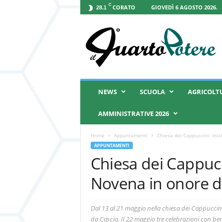
C
CORATO
GIOVEDÌ 6 AGOSTO 2026.
28.1
I
l
Q
u
a
r
t
NEWS
SCUOLA
AGRICOLT
o
P
AMMINISTRATIVE 2026
o
t
Home
Appuntamenti
Chiesa dei Cappuccini: inizi
e
APPUNTAMENTI
r
Chiesa dei Cappucci
e
Novena in onore di
Dal 13 al 21 maggio nella chiesa dei Cappuccin
da Cascia. Il 22 maggio tre celebrazioni con be