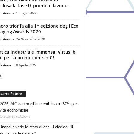
lusa la fase 0, pronti al lavoro...
dazione
-
1 Luglio 2022
oro trionfa alla 1^ edizione degli Eco
aging Awards 2020
dazione
-
24 Novembre 2020
atica Industriale immensa: Virtus, è
le per la promozione in C!
dazione
-
9 Aprile 2025
Quarto Potere
2026, AIC contro gli aumenti fino all’87% per
tività economiche
to 2026
La redazione
Unapol chiede lo stato di crisi. Loiodice: “Il
o rischia la paralisi”