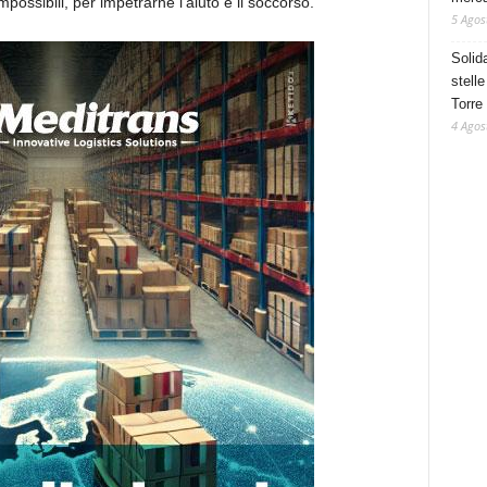
possibili, per impetrarne l’aiuto e il soccorso.
5 Agos
Solid
stelle
Torre
4 Agos