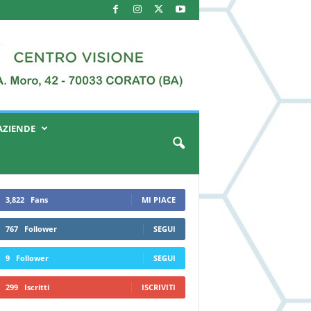
AZIENDE
3,822
Fans
MI PIACE
767
Follower
SEGUI
9
Follower
SEGUI
299
Iscritti
ISCRIVITI