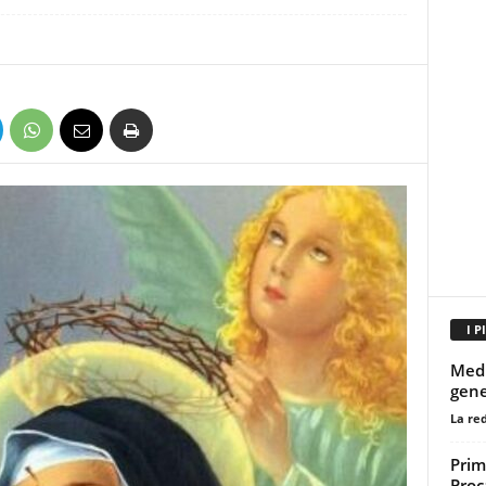
I P
Medi
gene
La re
Prim
Proc