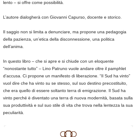
lento – si offre come possibilità.
L’autore
dialogherà con
Giovanni Capurso
, docente e storico.
Il saggio non si limita a denunciare, ma propone una pedagogia
della pazienza, un’etica della disconnessione, una politica
dell’anima.
In questo libro – che si apre e si chiude con un eloquente
“nonostante
tutto” – Lino Patruno vuole andare oltre il
pamphlet
d’accusa. Ci propone
un manifesto
di liberazione.
“Il Sud ha vinto”
vuol dire che
h
a vinto su se stesso, sul suo destino precostituito,
che era quello di essere soltanto terra di emigrazione.
Il Sud h
a
vinto perché è diventato una terra di nuova modernità, basata sulla
sua
produttività e sul suo stile di v
ita che trova nella
lentezza
la sua
peculiarità
.