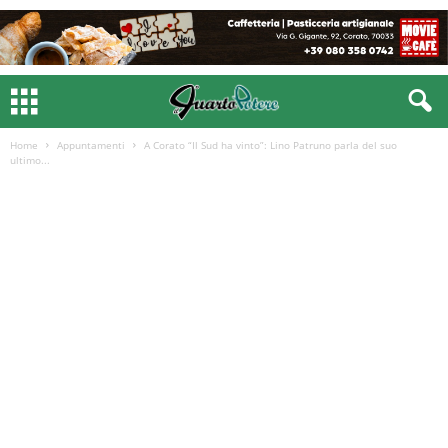
Home
Appuntamenti
A Corato “Il Sud ha vinto”: Lino Patruno parla del suo
ultimo...