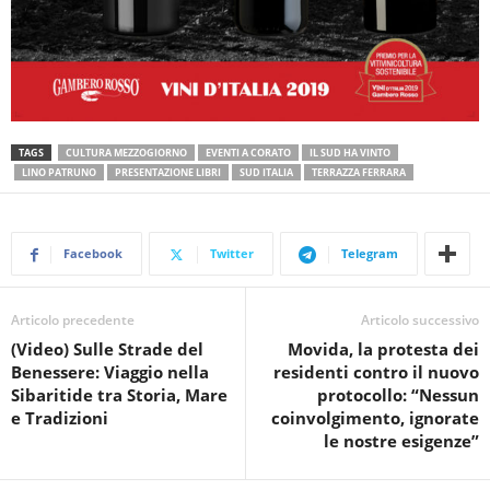
TAGS
CULTURA MEZZOGIORNO
EVENTI A CORATO
IL SUD HA VINTO
LINO PATRUNO
PRESENTAZIONE LIBRI
SUD ITALIA
TERRAZZA FERRARA
Facebook
Twitter
Telegram
Articolo precedente
Articolo successivo
(Video) Sulle Strade del
Movida, la protesta dei
Benessere: Viaggio nella
residenti contro il nuovo
Sibaritide tra Storia, Mare
protocollo: “Nessun
e Tradizioni
coinvolgimento, ignorate
le nostre esigenze”