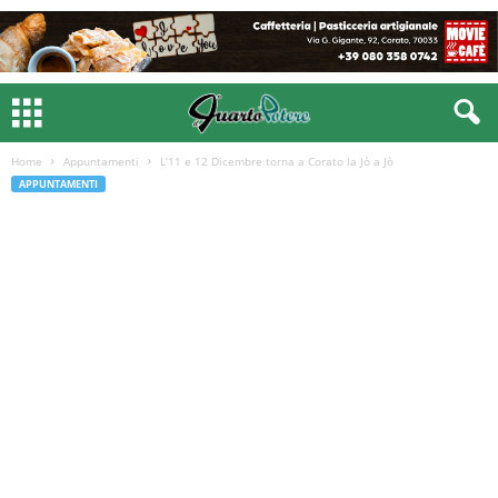
Home
Appuntamenti
L’11 e 12 Dicembre torna a Corato la Jò a Jò
APPUNTAMENTI