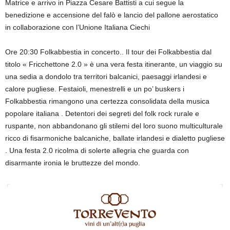
Matrice e arrivo in Piazza Cesare Battisti a cui segue la
benedizione e accensione del falò e lancio del pallone aerostatico
in collaborazione con l’Unione Italiana Ciechi
Ore 20:30 Folkabbestia in concerto.. Il tour dei Folkabbestia dal
titolo « Fricchettone 2.0 » è una vera festa itinerante, un viaggio su
una sedia a dondolo tra territori balcanici, paesaggi irlandesi e
calore pugliese. Festaioli, menestrelli e un po’ buskers i
Folkabbestia rimangono una certezza consolidata della musica
popolare italiana . Detentori dei segreti del folk rock rurale e
ruspante, non abbandonano gli stilemi del loro suono multiculturale
ricco di fisarmoniche balcaniche, ballate irlandesi e dialetto pugliese
. Una festa 2.0 ricolma di solerte allegria che guarda con
disarmante ironia le bruttezze del mondo.