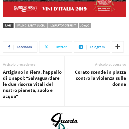
TAGS
FALÒ DI SANTA LUCIA
ILQUARTOPOTERE.IT
JÒ A JÒ
Facebook
Twitter
Telegram
Articolo precedente
Articolo successivo
Artigiano in Fiera, l’appello
Corato scende in piazza
di Unapol: “Salvaguardare
contro la violenza sulle
le due risorse vitali del
donne
nostro pianeta, suolo e
acqua”