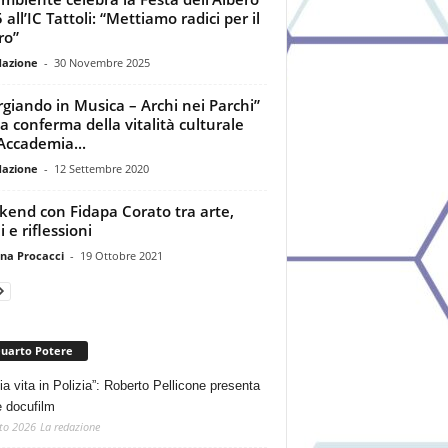
all’IC Tattoli: “Mettiamo radici per il
ro”
dazione
-
30 Novembre 2025
giando in Musica – Archi nei Parchi”
a conferma della vitalità culturale
’Accademia...
dazione
-
12 Settembre 2020
end con Fidapa Corato tra arte,
 e riflessioni
na Procacci
-
19 Ottobre 2021
Quarto Potere
ia vita in Polizia”: Roberto Pellicone presenta
e docufilm
to 2026
La redazione