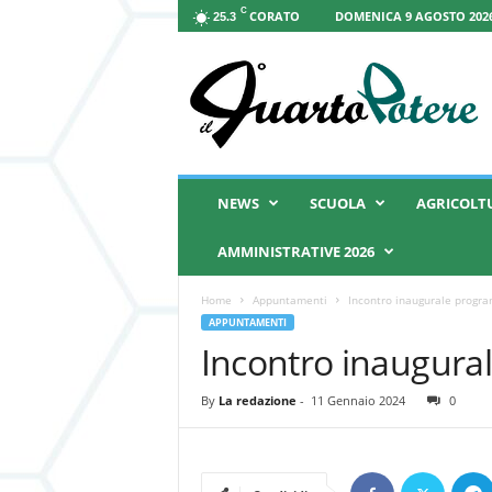
C
CORATO
DOMENICA 9 AGOSTO 2026
25.3
I
l
Q
u
a
r
t
NEWS
SCUOLA
AGRICOLT
o
P
AMMINISTRATIVE 2026
o
t
Home
Appuntamenti
Incontro inaugurale program
e
APPUNTAMENTI
r
Incontro inaugural
e
By
La redazione
-
11 Gennaio 2024
0