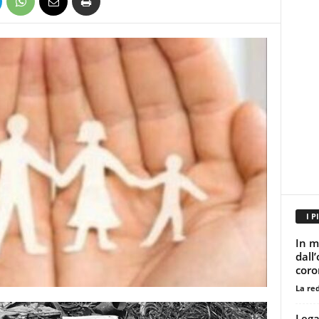
I P
In m
dall
coro
La re
Lega