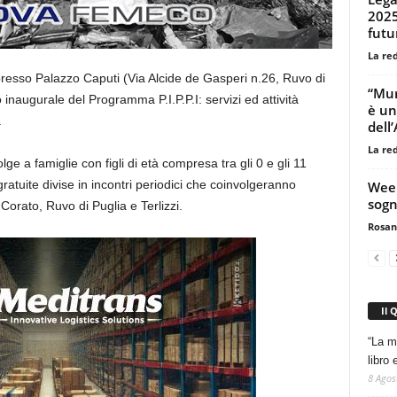
2025 
futu
La re
resso Palazzo Caputi (Via Alcide de Gasperi n.26, Ruvo di
“Mur
o inaugurale del Programma P.I.P.P.I: servizi ed attività
è un
.
dell
La re
olge a famiglie con figli di età compresa tra gli 0 e gli 11
gratuite divise in incontri periodici che coinvolgeranno
Week
sogni
Corato, Ruvo di Puglia e Terlizzi.
Rosan
Il 
“La m
libro 
8 Agos