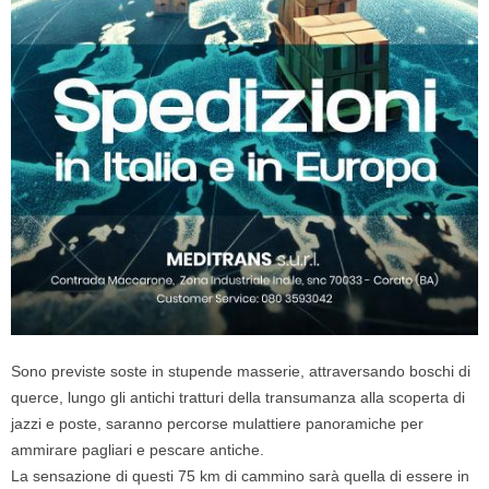
Sono previste soste in stupende masserie, attraversando boschi di
querce, lungo gli antichi tratturi della transumanza alla scoperta di
jazzi e poste, saranno percorse mulattiere panoramiche per
ammirare pagliari e pescare antiche.
La sensazione di questi 75 km di
cammino
sarà quella di essere in