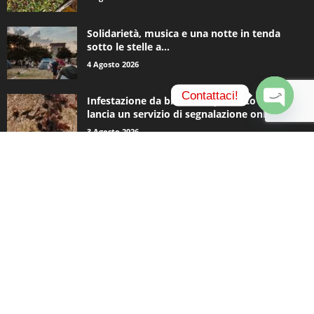
Solidarietà, musica e una notte in tenda
sotto le stelle a...
4 Agosto 2026
Contattaci!
Infestazione da blatte, Acquedotto Pugliese
lancia un servizio di segnalazione online
O
3 Agosto 2026
p
e
n
c
CATEGORIE POPOLARI
h
a
935
Appuntamenti
t
796
y
Basket
740
Politica
506
Cronaca
473
Comunicazioni