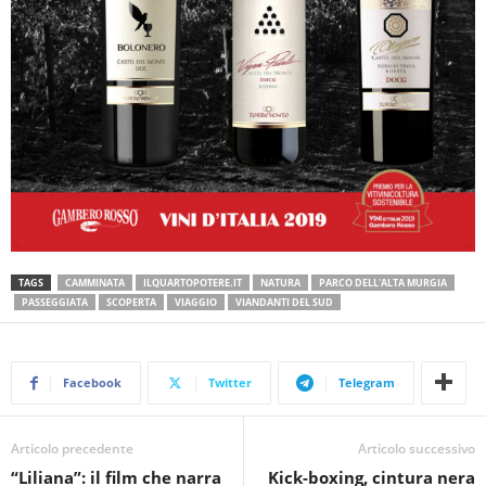
TAGS
CAMMINATA
ILQUARTOPOTERE.IT
NATURA
PARCO DELL'ALTA MURGIA
PASSEGGIATA
SCOPERTA
VIAGGIO
VIANDANTI DEL SUD
Facebook
Twitter
Telegram
Articolo precedente
Articolo successivo
“Liliana”: il film che narra
Kick-boxing, cintura nera