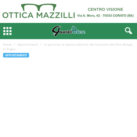
Home
Appuntamenti
In partenza la quarta edizione del Cammino dell’Alta Murgia
in Puglia
APPUNTAMENTI