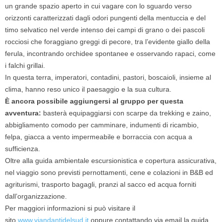
un grande spazio aperto in cui vagare con lo sguardo verso
orizzonti caratterizzati dagli odori pungenti della mentuccia e del
timo selvatico nel verde intenso dei campi di grano o dei pascoli
rocciosi che foraggiano greggi di pecore, tra l’evidente giallo della
ferula, incontrando orchidee spontanee e osservando rapaci, come
i falchi grillai.
In questa terra, imperatori, contadini, pastori, boscaioli, insieme al
clima, hanno reso unico il paesaggio e la sua cultura.
È ancora possibile aggiungersi al gruppo per questa
avventura:
basterà equipaggiarsi con scarpe da trekking e zaino,
abbigliamento comodo per camminare, indumenti di ricambio,
felpa, giacca a vento impermeabile e borraccia con acqua a
sufficienza.
Oltre alla guida ambientale escursionistica e copertura assicurativa,
nel viaggio sono previsti pernottamenti, cene e colazioni in B&B ed
agriturismi, trasporto bagagli, pranzi al sacco ed acqua forniti
dall’organizzazione.
Per maggiori informazioni si può visitare il
sito
www.viandantidelsud.it
oppure contattando via email la guida