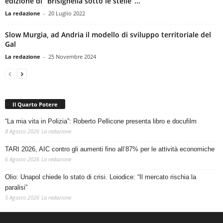
edizione di “Brisighella sotto le stelle”...
La redazione
-
20 Luglio 2022
Slow Murgia, ad Andria il modello di sviluppo territoriale del
Gal
La redazione
-
25 Novembre 2024
Il Quarto Potere
“La mia vita in Polizia”: Roberto Pellicone presenta libro e docufilm
8 Agosto 2026
La redazione
TARI 2026, AIC contro gli aumenti fino all’87% per le attività economiche
6 Agosto 2026
La redazione
Olio: Unapol chiede lo stato di crisi. Loiodice: “Il mercato rischia la
paralisi”
5 Agosto 2026
La redazione