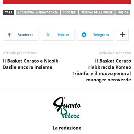
TAGS
ACCADEMIA LA STRAVAGANZA
CONCERTI
FESTIVAL DELLE MURGE
MUSICA
Facebook
Twitter
Telegram
Articolo precedente
Articolo successivo
Il Basket Corato e Nicolò
Il Basket Corato
Basile ancora insieme
riabbraccia Romeo
Trionfo: è il nuovo general
manager neroverde
La redazione