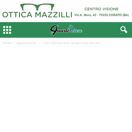
Home
Appuntamenti
Il XXV Festival delle Murge entra nel vivo