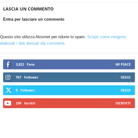
LASCIA UN COMMENTO
Entra per lasciare un commento
Questo sito utilizza Akismet per ridurre lo spam.
Scopri come vengono
elaborati i dati derivati dai commenti
.
3,822
Fans
MI PIACE
767
Follower
SEGUI
9
Follower
SEGUI
299
Iscritti
ISCRIVITI