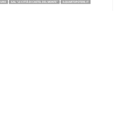
DURO
GAL "LE CITTÀ DI CASTEL DEL MONTE"
ILQUARTOPOTERE.IT
Telegram
WhatsApp
Articolo successivo
torna
L’Adriatica Industriale Nuova Virtus
Corato cede il passo in casa all’Avis
Trani