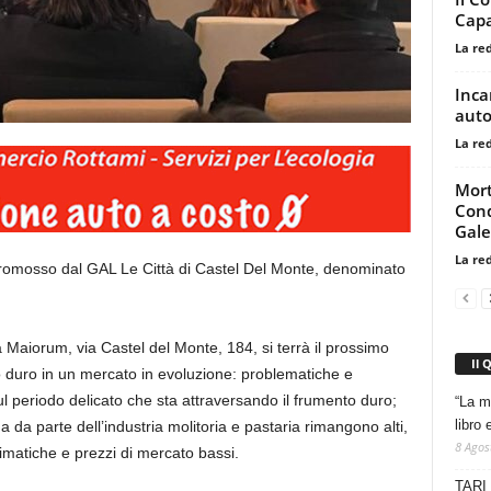
Capa
La re
Inca
auto
La re
Mort
Cond
Gale
La re
e promosso dal GAL Le Città di Castel Del Monte, denominato
 Maiorum, via Castel del Monte, 184, si terrà il prossimo
Il 
nto duro in un mercato in evoluzione: problematiche e
ul periodo delicato che sta attraversando il frumento duro;
“La m
libro 
da parte dell’industria molitoria e pastaria rimangono alti,
8 Agos
climatiche e prezzi di mercato bassi.
TARI 