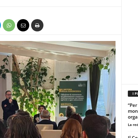
I P
“Per
mond
orga
La re
Il C