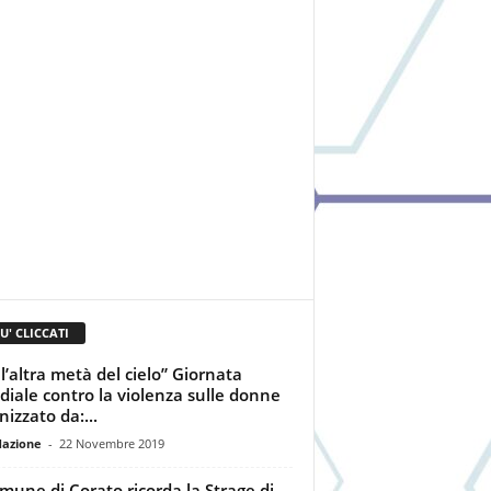
IU' CLICCATI
 l’altra metà del cielo” Giornata
iale contro la violenza sulle donne
nizzato da:...
dazione
-
22 Novembre 2019
omune di Corato ricorda la Strage di