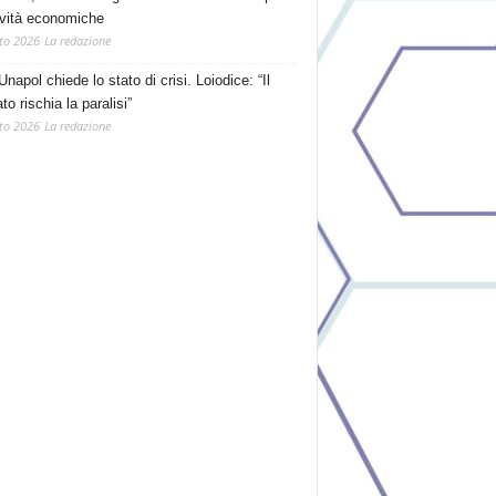
tività economiche
to 2026
La redazione
Unapol chiede lo stato di crisi. Loiodice: “Il
o rischia la paralisi”
to 2026
La redazione