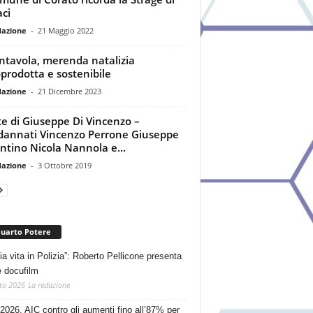
ci
dazione
-
21 Maggio 2022
ntavola, merenda natalizia
prodotta e sostenibile
dazione
-
21 Dicembre 2023
e di Giuseppe Di Vincenzo –
annati Vincenzo Perrone Giuseppe
ntino Nicola Nannola e...
dazione
-
3 Ottobre 2019
Quarto Potere
ia vita in Polizia”: Roberto Pellicone presenta
e docufilm
to 2026
La redazione
2026, AIC contro gli aumenti fino all’87% per