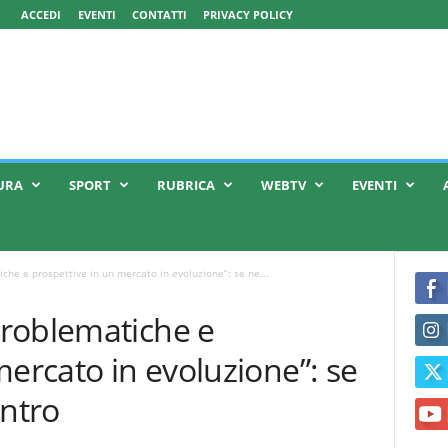
ACCEDI
EVENTI
CONTATTI
PRIVACY POLICY
URA
SPORT
RUBRICA
WEBTV
EVENTI
che e prospettive in un mercato in evoluzione”: se ne...
roblematiche e
mercato in evoluzione”: se
ontro