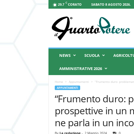
C
CORATO
SABATO 8 AGOSTO 2026.
29.7
I
l
Q
u
a
r
t
NEWS
SCUOLA
AGRICOLT
o
P
AMMINISTRATIVE 2026
o
t
Home
Appuntamenti
“Frumento duro: problemati
e
APPUNTAMENTI
r
“Frumento duro: p
e
prospettive in un 
ne parla in un inc
By
La redazione
-
2 Maggio 2024
0