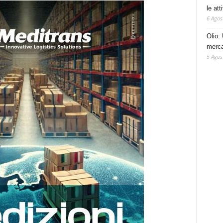
le at
6 Agos
Olio: 
mercat
5 Agos