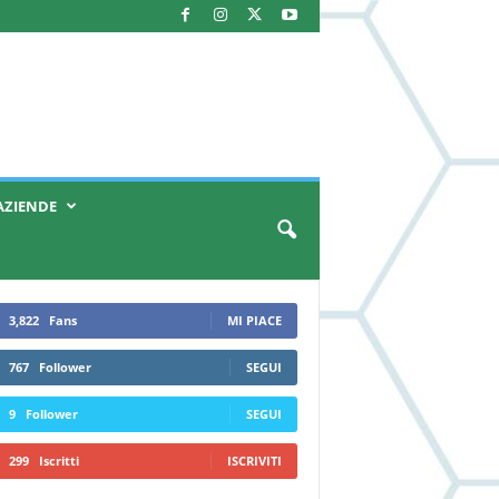
AZIENDE
3,822
Fans
MI PIACE
767
Follower
SEGUI
9
Follower
SEGUI
299
Iscritti
ISCRIVITI