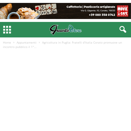
Home
Appuntamenti
Agricoltura in Puglia: Fratelli d’Italia Corato promuove un
incontro pubblico il 1°...