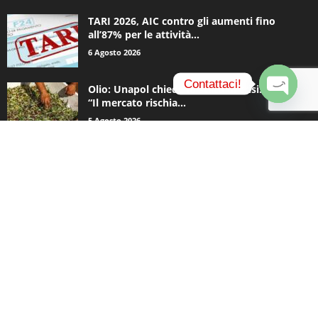
TARI 2026, AIC contro gli aumenti fino
all’87% per le attività...
6 Agosto 2026
Contattaci!
Olio: Unapol chiede lo stato di crisi. Loiodice:
“Il mercato rischia...
O
5 Agosto 2026
p
e
n
c
CATEGORIE POPOLARI
h
a
936
Appuntamenti
t
796
y
Basket
740
Politica
506
Cronaca
473
Comunicazioni
414
Sport