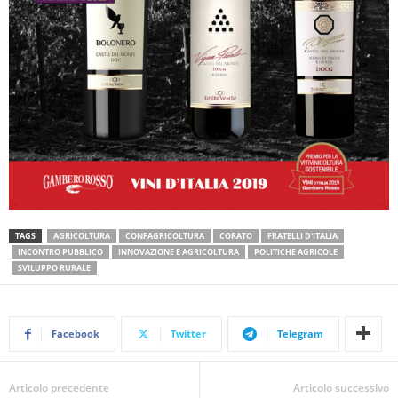
TAGS
AGRICOLTURA
CONFAGRICOLTURA
CORATO
FRATELLI D'ITALIA
INCONTRO PUBBLICO
INNOVAZIONE E AGRICOLTURA
POLITICHE AGRICOLE
SVILUPPO RURALE
Facebook
Twitter
Telegram
Articolo precedente
Articolo successivo