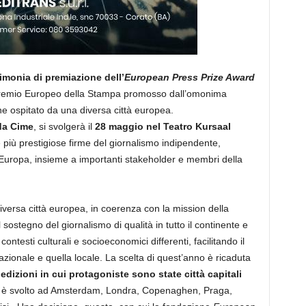
erimonia di premiazione dell’
European Press Prize Award
 Premio Europeo della Stampa promosso dall’omonima
e ospitato da una diversa città europea.
da Cime
, si svolgerà il
28 maggio nel Teatro Kursaal
e più prestigiose firme del giornalismo indipendente,
ell’Europa, insieme a importanti stakeholder e membri della
versa città europea, in coerenza con la mission della
 sostegno del giornalismo di qualità in tutto il continente e
contesti culturali e socioeconomici differenti, facilitando il
nazionale e quella locale. La scelta di quest’anno è ricaduta
dizioni in cui protagoniste sono state città capitali
io si è svolto ad Amsterdam, Londra, Copenaghen, Praga,