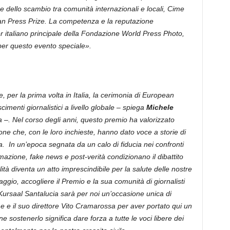
 dello scambio tra comunità internazionali e locali, Cime
ean Press Prize. La competenza e la reputazione
r italiano principale della Fondazione World Press Photo,
 per questo evento speciale».
, per la prima volta in Italia, la cerimonia di European
cimenti giornalistici a livello globale – spiega
Michele
a –. Nel corso degli anni, questo premio ha valorizzato
ione che, con le loro inchieste, hanno dato voce a storie di
a. In un’epoca segnata da un calo di fiducia nei confronti
ormazione, fake news e post-verità condizionano il dibattito
ità diventa un atto imprescindibile per la salute delle nostre
gio, accogliere il Premio e la sua comunità di giornalisti
o Kursaal Santalucia sarà per noi un’occasione unica di
e e il suo direttore Vito Cramarossa per aver portato qui un
sostenerlo significa dare forza a tutte le voci libere dei