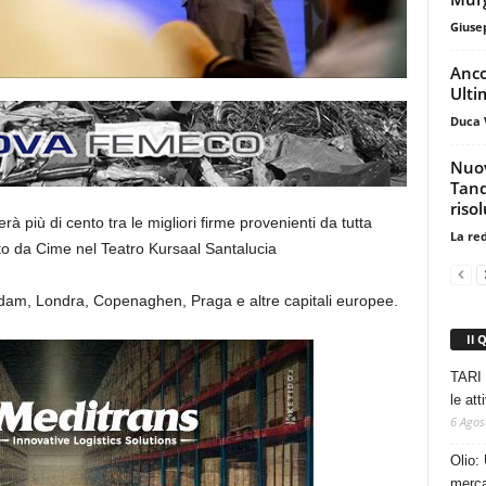
Giuse
Ancor
Ulti
Duca 
Nuov
Tand
riso
à più di cento tra le migliori firme provenienti da tutta
La re
to da Cime nel Teatro Kursaal Santalucia
erdam, Londra, Copenaghen, Praga e altre capitali europee.
Il 
TARI 
le at
6 Agos
Olio: 
mercat