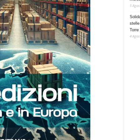
5 Agos
Solid
stelle
Torre
4 Agos