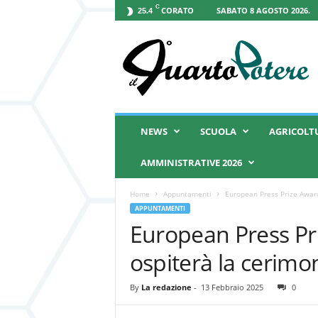
C
CORATO
SABATO 8 AGOSTO 2026.
25.4
I
l
Q
u
a
r
t
NEWS
SCUOLA
AGRICOLT
o
P
AMMINISTRATIVE 2026
o
t
Home
Appuntamenti
European Press Prize Award
e
APPUNTAMENTI
r
European Press Pr
e
ospiterà la cerimo
By
La redazione
-
13 Febbraio 2025
0