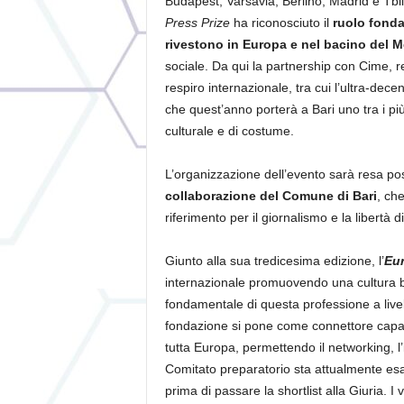
Budapest, Varsavia, Berlino, Madrid e Tbi
Press Prize
ha riconosciuto il
ruolo fonda
rivestono in Europa e nel bacino del M
sociale. Da qui la partnership con Cime, re
respiro internazionale, tra cui l’ultra-dec
che quest’anno porterà a Bari uno tra i più 
culturale e di costume.
L’organizzazione dell’evento sarà resa po
collaborazione del Comune di Bari
, che
riferimento per il giornalismo e la libertà 
Giunto alla sua tredicesima edizione, l’
Eur
internazionale promuovendo una cultura b
fondamentale di questa professione a livello
fondazione si pone come connettore capace 
tutta Europa, permettendo il networking, l’in
Comitato preparatorio sta attualmente esa
prima di passare la shortlist alla Giuria. I v