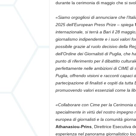
durante la cerimonia di maggio che si svol
«Siamo orgogliosi di annunciare che l’Ital
2025 dell’European Press Prize – spiega
internazionale, si terrà a Bari il 28 maggi
giornalismo indipendente e i suoi valori 
possibile grazie al ruolo decisivo della R
dell’Ordine dei Giornalisti di Puglia, che 
punto di riferimento per il dibattito cultur
perfettamente nelle ambizioni di CIME di st
Puglia, offrendo visioni e racconti capaci di
partecipazione di finalisti e ospiti da tutt
promuovendo valori essenziali come la liber
«Collaborare con Cime per la Cerimonia di
specialmente in virtù del nostro impegno ne
europea di giornalisti e la comunità giornal
Athanasiou-Prins
, Direttrice Esecutiva 
esperienza nel panorama giornalistico loc