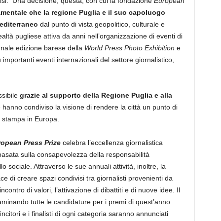
lisi. Una decisione, questa, con cui la fondazione
European
mentale che la regione Puglia e il suo capoluogo
editerraneo
dal punto di vista geopolitico, culturale e
altà pugliese attiva da anni nell’organizzazione di eventi di
ennale edizione barese della
World Press Photo Exhibition
e
importanti eventi internazionali del settore giornalistico,
ssibile
grazie al supporto della Regione Puglia e alla
 hanno condiviso la visione di rendere la città un punto di
di stampa in Europa.
opean Press Prize
celebra l’eccellenza giornalistica
asata sulla consapevolezza della responsabilità
 sociale. Attraverso le sue annuali attività, inoltre, la
di creare spazi condivisi tra giornalisti provenienti da
contro di valori, l’attivazione di dibattiti e di nuove idee. Il
minando tutte le candidature per i premi di quest’anno
incitori e i finalisti di ogni categoria saranno annunciati