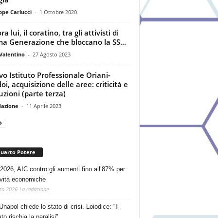
ppe Carlucci
-
1 Ottobre 2020
a lui, il coratino, tra gli attivisti di
ma Generazione che bloccano la SS...
Valentino
-
27 Agosto 2023
o Istituto Professionale Oriani-
oi, acquisizione delle aree: criticità e
luzioni (parte terza)
dazione
-
11 Aprile 2023
Quarto Potere
2026, AIC contro gli aumenti fino all’87% per
tività economiche
to 2026
La redazione
Unapol chiede lo stato di crisi. Loiodice: “Il
o rischia la paralisi”