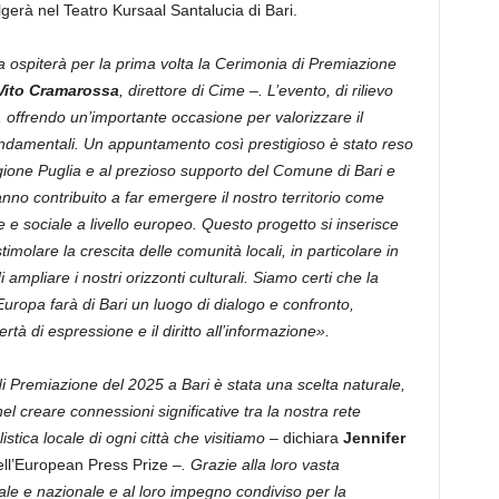
gerà nel Teatro Kursaal Santalucia di Bari.
ia ospiterà per la prima volta la Cerimonia di Premiazione
Vito Cramarossa
, direttore di Cime –. L’evento, di rilievo
o, offrendo un’importante occasione per valorizzare il
fondamentali. Un appuntamento così prestigioso è stato reso
egione Puglia e al prezioso supporto del Comune di Bari e
hanno contribuito a far emergere il nostro territorio come
ale e sociale a livello europeo. Questo progetto si inserisce
imolare la crescita delle comunità locali, in particolare in
 ampliare i nostri orizzonti culturali. Siamo certi che la
a Europa farà di Bari un luogo di dialogo e confronto,
tà di espressione e il diritto all’informazione».
 Premiazione del 2025 a Bari è stata una scelta naturale,
l creare connessioni significative tra la nostra rete
istica locale di ogni città che visitiamo
– dichiara
Jennifer
dell’European Press Prize –
. Grazie alla loro vasta
ale e nazionale e al loro impegno condiviso per la