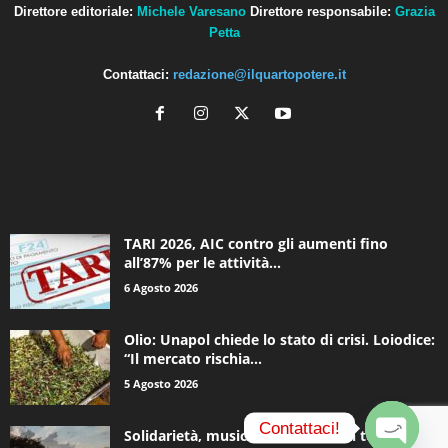
Direttore editoriale:
Michele Varesano
Direttore responsabile:
Grazia
Petta
Contattaci:
redazione@ilquartopotere.it
ALTRE NOTIZIE
TARI 2026, AIC contro gli aumenti fino
all’87% per le attività...
6 Agosto 2026
Olio: Unapol chiede lo stato di crisi. Loiodice:
“Il mercato rischia...
5 Agosto 2026
Contattaci!
Solidarietà, musica e una notte in tenda