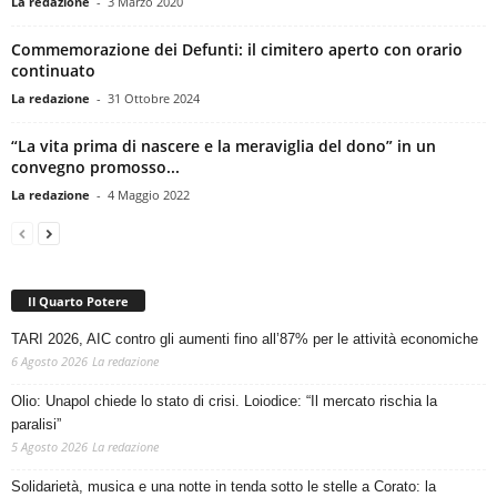
La redazione
-
3 Marzo 2020
Commemorazione dei Defunti: il cimitero aperto con orario
continuato
La redazione
-
31 Ottobre 2024
“La vita prima di nascere e la meraviglia del dono” in un
convegno promosso...
La redazione
-
4 Maggio 2022
Il Quarto Potere
TARI 2026, AIC contro gli aumenti fino all’87% per le attività economiche
6 Agosto 2026
La redazione
Olio: Unapol chiede lo stato di crisi. Loiodice: “Il mercato rischia la
paralisi”
5 Agosto 2026
La redazione
Solidarietà, musica e una notte in tenda sotto le stelle a Corato: la