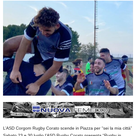
L’ASD Corgom Rugby Corato scende in Piazza per “sei la mia città”
Sabato 23 e 30 luglio l’ASD Rugby Corato presenta “Rugby in