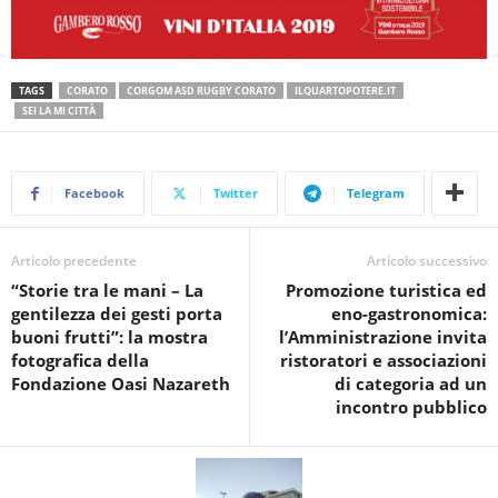
TAGS
CORATO
CORGOM ASD RUGBY CORATO
ILQUARTOPOTERE.IT
SEI LA MI CITTÀ
Facebook
Twitter
Telegram
Articolo precedente
Articolo successivo
“Storie tra le mani – La
Promozione turistica ed
gentilezza dei gesti porta
eno-gastronomica:
buoni frutti”: la mostra
l’Amministrazione invita
fotografica della
ristoratori e associazioni
Fondazione Oasi Nazareth
di categoria ad un
incontro pubblico