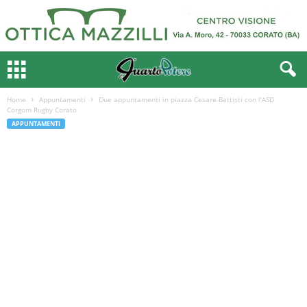
Home
Appuntamenti
Due appuntamenti in piazza Cesare Battisti con l’ASD
Corgom Rugby Corato
APPUNTAMENTI